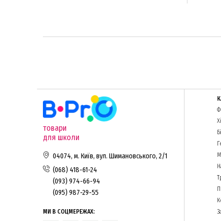
К
Ф
Х
товари
Б
для школи
Г
М
04074, м. Київ, вул. Шимановського, 2/1
Н
(068) 418-61-24
Т
(093) 974-66-94
П
(095) 987-29-55
К
МИ В СОЦМЕРЕЖАХ:
З