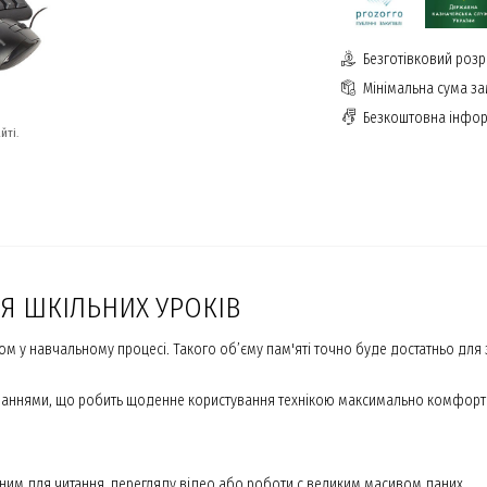
Безготівковий розр
Мінімальна сума з
Безкоштовна інфор
йті.
ЛЯ ШКІЛЬНИХ УРОКІВ
м у навчальному процесі. Такого об’єму пам'яті точно буде достатньо для
авданнями, що робить щоденне користування технікою максимально комфорт
льним для читання, перегляду відео або роботи с великим масивом даних.