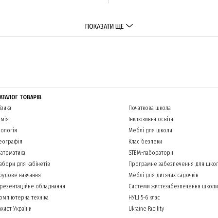
ПОКАЗАТИ ЩЕ
АТАЛОГ ТОВАРІВ
ізика
Початкова школа
імія
Інклюзивна освіта
іологія
Меблі для школи
еографія
Клас безпеки
атематика
STEM-лабораторії
абори для кабінетів
Програмне забезпечення для шко
рудове навчання
Меблі для дитячих садочків
резентаційне обладнання
Системи життєзабезпечення школи
омп'ютерна техніка
НУШ 5-6 клас
ахист України
Ukraine Facility