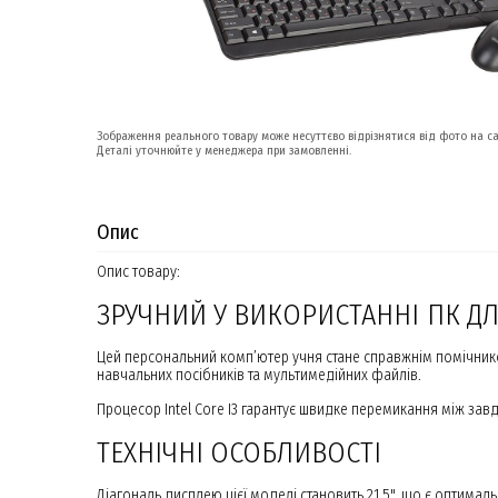
Зображення реального товару може несуттєво відрізнятися від фото на са
Деталі уточнюйте у менеджера при замовленні.
Опис
Опис товару:
ЗРУЧНИЙ У ВИКОРИСТАННІ ПК Д
Цей персональний комп’ютер учня стане справжнім помічнико
навчальних посібників та мультимедійних файлів.
Процесор Intel Core I3 гарантує швидке перемикання між з
ТЕХНІЧНІ ОСОБЛИВОСТІ
Діагональ дисплею цієї моделі становить 21,5", що є оптима