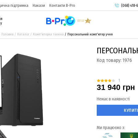
ична підтримка
Накази
Контакти B-Pro
(068) 418-6
(093) 974-
ія
(095) 987-
ру
Головна
Каталог
Комп'ютерна техніка
Персональний комп'ютер учня
ПЕРСОНАЛЬ
Код товару:
1976
1
31 940 грн
Немає в наявності
КУПИТ
Ми працюємо з: