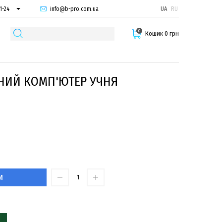
info@b-pro.com.ua
UA
RU
1-24
66-94
0
29-55
Кошик 0 грн
НИЙ КОМП'ЮТЕР УЧНЯ
И