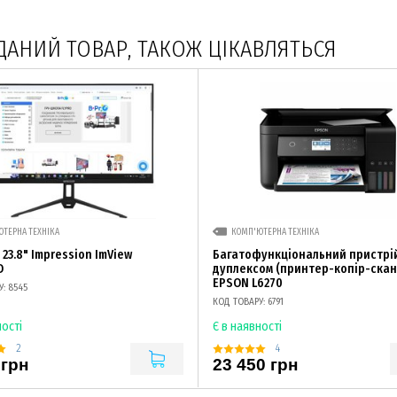
ДАНИЙ ТОВАР, ТАКОЖ ЦІКАВЛЯТЬСЯ
ТЕРНА ТЕХНІКА
КОМП'ЮТЕРНА ТЕХНІКА
23.8" Impression ImView
Багатофункціональний пристрій
D
дуплексом (принтер-копір-скан
EPSON L6270
: 8545
КОД ТОВАРУ: 6791
ності
Є в наявності
2
4
 грн
23 450 грн