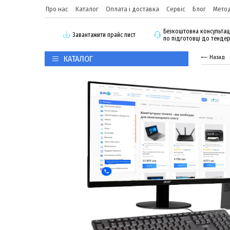
Про нас
Каталог
Оплата і доставка
Сервіс
Блог
Метод
Безкоштовна консультац
3авантажити прайс лист
по підготовці до тенде
КАТАЛОГ
Назад