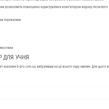
рами дозволяють повноцінно користуватися комп’ютером відразу після його
ми перевагами:
ивостями.
 ДЛЯ УЧНЯ
-магазині b-pro.com.ua, витративши на це всього пару хвилин. Для цього в