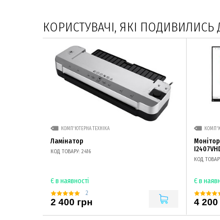
КОРИСТУВАЧІ, ЯКІ ПОДИВИЛИСЬ 
КОМП'ЮТЕРНА ТЕХНІКА
КОМП'Ю
Ламінатор
Монітор 
I2407VH
КОД ТОВАРУ: 2416
КОД ТОВАРУ
Є в наявності
Є в наяв
2
2 400 грн
4 200