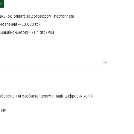
ахунок, оплата за договором і постоплата
амовлення — 30 000 грн
маційно-методична підтримка
 збереження особистої документації, цифрових копій
ним.