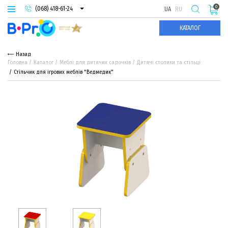
0
(068) 418-61-24
UA
RU
(093) 974-66-94
КАТАЛОГ
(095) 987-29-55
Назад
Головна
Каталог
Меблі для дитячих садочків
Дитячі столики та стільці
Стільчик для ігрових меблів "Ведмедик"