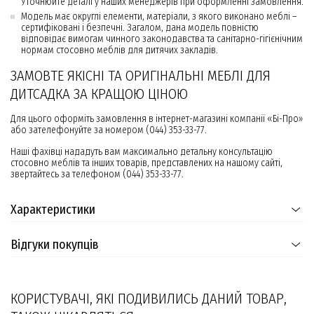
Уточнюйте деталі у наших менеджерів при оформленні замовлення.
Модель має округлі елементи, матеріали, з якого виконано меблі –
сертифіковані і безпечні. Загалом, дана модель повністю
відповідає вимогам чинного законодавства та санітарно-гігієнічним
нормам стосовно меблів для дитячих закладів.
ЗАМОВТЕ ЯКІСНІ ТА ОРИГІНАЛЬНІ МЕБЛІ ДЛЯ
ДИТСАДКА ЗА КРАЩОЮ ЦІНОЮ
Для цього оформіть замовлення в інтернет-магазині компанії «Бі-Про»
або зателефонуйте за номером (044) 353-33-77.
Наші фахівці нададуть вам максимально детальну консультацію
стосовно меблів та інших товарів, представлених на нашому сайті,
звертайтесь за телефоном (044) 353-33-77.
Характеристики
Відгуки покупців
КОРИСТУВАЧІ, ЯКІ ПОДИВИЛИСЬ ДАНИЙ ТОВАР,