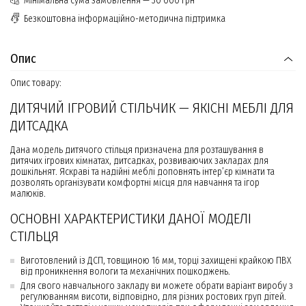
Мінімальна сума замовлення — 30 000 грн
Безкоштовна інформаційно-методична підтримка
Опис
Опис товару:
ДИТЯЧИЙ ІГРОВИЙ СТІЛЬЧИК — ЯКІСНІ МЕБЛІ ДЛЯ
ДИТСАДКА
Дана модель дитячого стільця призначена для розташування в
дитячих ігрових кімнатах, дитсадках, розвиваючих закладах для
дошкільнят. Яскраві та надійні меблі доповнять інтер’єр кімнати та
дозволять організувати комфортні місця для навчання та ігор
малюків.
ОСНОВНІ ХАРАКТЕРИСТИКИ ДАНОЇ МОДЕЛІ
СТІЛЬЦЯ
Виготовлений із ДСП, товщиною 16 мм, торці захищені крайкою ПВХ
від проникнення вологи та механічних пошкоджень.
Для свого навчального закладу ви можете обрати варіант виробу з
регулюванням висоти, відповідно, для різних ростових груп дітей.