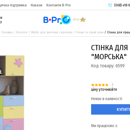
ична підтримка
Накази
Контакти B-Pro
(068) 418-6
(093) 974-
ія
(095) 987-
ру
Головна
Каталог
Меблі для дитячих садочків
Стінки та ігрові зони
Стінка для ігра
СТІНКА ДЛЯ
"МОРСЬКА"
Код товару:
6599
2
ціну уточнюйте
Немає в наявності
КУПИТ
Ми працюємо з: