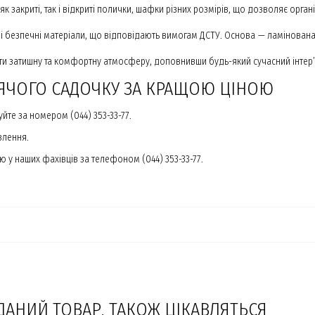
ає як закриті, так і відкриті полички, шафки різних розмірів, що дозволяє орг
 і безпечні матеріали, що відповідають вимогам ДСТУ. Основа — ламінова
ти затишну та комфортну атмосферу, доповнивши будь-який сучасний інтер’
ИТЯЧОГО САДОЧКУ ЗА КРАЩОЮ ЦІНОЮ
йте за номером (044) 353-33-77.
влення.
 у наших фахівців за телефоном (044) 353-33-77.
ДАНИЙ ТОВАР, ТАКОЖ ЦІКАВЛЯТЬСЯ