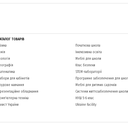
АТАЛОГ ТОВАРІВ
ізика
Початкова школа
імія
Інклюзивна освіта
іологія
Меблі для школи
еографія
Клас безпеки
атематика
STEM-лабораторії
абори для кабінетів
Програмне забезпечення для шко
рудове навчання
Меблі для дитячих садочків
резентаційне обладнання
Системи життєзабезпечення школи
омп'ютерна техніка
НУШ 5-6 клас
ахист України
Ukraine Facility