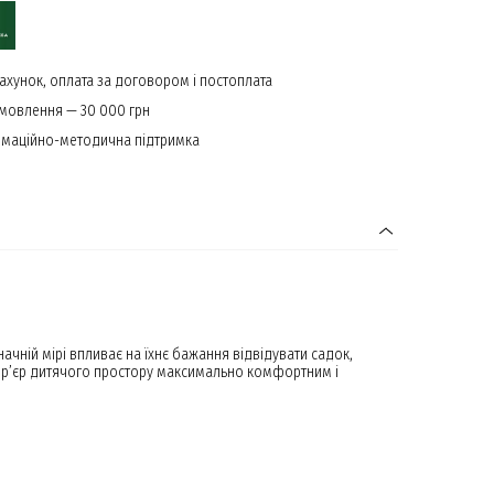
ахунок, оплата за договором і постоплата
амовлення — 30 000 грн
маційно-методична підтримка
начній мірі впливає на їхнє бажання відвідувати садок,
нтер’єр дитячого простору максимально комфортним і