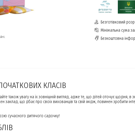
Безготівковий розр
Мінімальна сума з
йті.
Безкоштовна інфор
 ПОЧАТКОВИХ КЛАСІВ
айте також увагу на їх зовнішній вигляд, адже те, що дітей оточує щодня, в з
жен заклад, що дбає про своїх вихованців та свій імідж, повинен зробити і
асою сучасного дитячого садочку!
БЛІВ