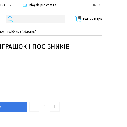
info@b-pro.com.ua
UA
RU
1-24
66-94
0
29-55
Кошик 0 грн
шок і посібників "Морська"
 ІГРАШОК І ПОСІБНИКІВ
И