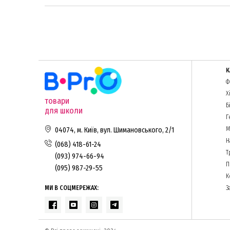
К
Ф
Х
товари
Б
для школи
Г
М
04074, м. Київ, вул. Шимановського, 2/1
Н
(068) 418-61-24
Т
(093) 974-66-94
П
(095) 987-29-55
К
МИ В СОЦМЕРЕЖАХ:
З