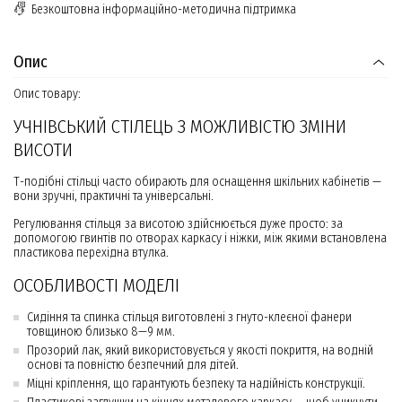
Безкоштовна інформаційно-методична підтримка
Опис
Опис товару:
УЧНІВСЬКИЙ СТІЛЕЦЬ З МОЖЛИВІСТЮ ЗМІНИ
ВИСОТИ
Т-подібні стільці часто обирають для оснащення шкільних кабінетів —
вони зручні, практичні та універсальні.
Регулювання стільця за висотою здійснюється дуже просто: за
допомогою гвинтів по отворах каркасу і ніжки, між якими встановлена
пластикова перехідна втулка.
ОСОБЛИВОСТІ МОДЕЛІ
Сидіння та спинка стільця виготовлені з гнуто-клеєної фанери
товщиною близько 8—9 мм.
Прозорий лак, який використовується у якості покриття, на водній
основі та повністю безпечний для дітей.
Міцні кріплення, що гарантують безпеку та надійність конструкції.