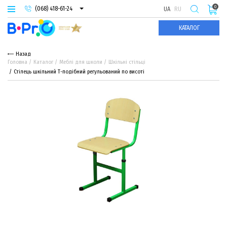
0
(068) 418-61-24
UA
RU
(093) 974-66-94
КАТАЛОГ
(095) 987-29-55
Назад
Головна
Каталог
Меблі для школи
Шкільні стільці
Стілець шкільний Т-подібний регульований по висоті