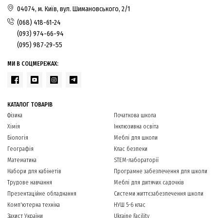
04074, м. Київ, вул. Шимановського, 2/1
(068) 418-61-24
(093) 974-66-94
(095) 987-29-55
МИ В СОЦМЕРЕЖАХ:
КАТАЛОГ ТОВАРІВ
Фізика
Початкова школа
Хімія
Інклюзивна освіта
Біологія
Меблі для школи
Географія
Клас безпеки
Математика
STEM-лабораторії
Набори для кабінетів
Програмне забезпечення для школи
Трудове навчання
Меблі для дитячих садочків
Презентаційне обладнання
Системи життєзабезпечення школи
Комп'ютерна техніка
НУШ 5-6 клас
Захист України
Ukraine Facility