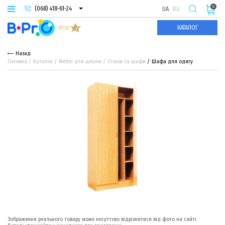
0
(068) 418-61-24
UA
RU
(093) 974-66-94
КАТАЛОГ
(095) 987-29-55
Назад
Головна
Каталог
Меблі для школи
Стінки та шафи
Шафа для одягу
Зображення реального товару може несуттєво відрізнятися від фото на сайті.