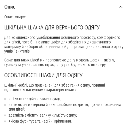
Опис
Опис товару:
ШКІЛЬНА ШАФА ДЛЯ ВЕРХНЬОГО ОДЯГУ
Для комплексного умеблювання освітнього простору, комфортного
для дітей, потрібні не лише шафи для зберігання дидактичного
матеріалу й наборів обладнання, а й для розміщення верхнього одягу
учнів і вчителів.
Саме для таких цілей ми пропонуємо дану модель шафи — якісну,
сучасну та універсально підходящу для будь-якого інтер'єру.
ОСОБЛИВОСТІ ШАФИ ДЛЯ ОДЯГУ
Шкільні меблі, що призначені для зберігання одягу, повинні
відрізнятися наступними характеристиками:
стійкість і надійність конструкції;
лише якісні матеріали й лакофарбове покриття, що не є токсичним
для дітей;
здатність вмістити велику кількість одягу;
якісна фурнітура та надійні кріплення.