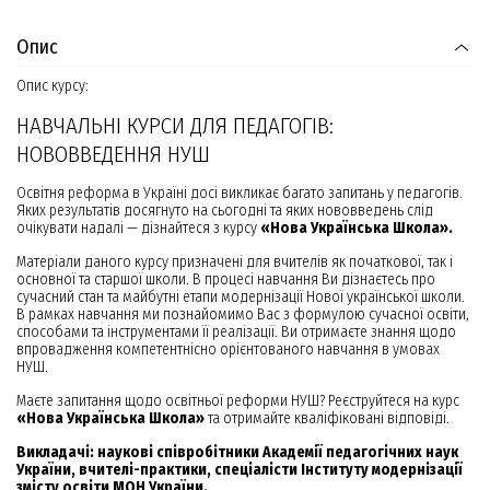
Опис
Опис курсу:
НАВЧАЛЬНІ КУРСИ ДЛЯ ПЕДАГОГІВ:
НОВОВВЕДЕННЯ НУШ
Освітня реформа в Україні досі викликає багато запитань у педагогів.
Яких результатів досягнуто на сьогодні та яких нововведень слід
очікувати надалі — дізнайтеся з курсу
«Нова Українська Школа».
Матеріали даного курсу призначені для вчителів як початкової, так і
основної та старшої школи. В процесі навчання Ви дізнаєтесь про
сучасний стан та майбутні етапи модернізації Нової української школи.
В рамках навчання ми познайомимо Вас з формулою сучасної освіти,
способами та інструментами її реалізації. Ви отримаєте знання щодо
впровадження компетентнісно орієнтованого навчання в умовах
НУШ.
Маєте запитання щодо освітньої реформи НУШ? Реєструйтеся на курс
«Нова Українська Школа»
та отримайте кваліфіковані відповіді.
Викладачі: наукові співробітники Академії педагогічних наук
України, вчителі-практики, спеціалісти Інституту модернізації
змісту освіти МОН України.