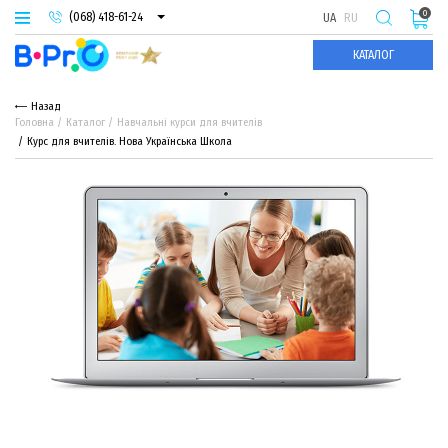
0
(068) 418-61-24
UA
RU
(093) 974-66-94
КАТАЛОГ
(095) 987-29-55
Назад
Головна
Каталог
Навчальні курси для вчителів
Курс для вчителів. Нова Українська Школа