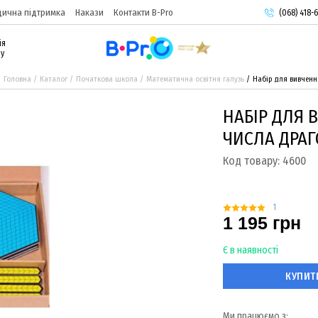
ична підтримка
Накази
Контакти B-Pro
(068) 418-6
(093) 974-
ія
(095) 987-
ру
Головна
Каталог
Початкова школа
Математична освітня галузь
Набір для вивченн
НАБІР ДЛЯ 
ЧИСЛА ДРАГ
Код товару:
4600
1
1 195 грн
Є в наявності
КУПИТ
Ми працюємо з: