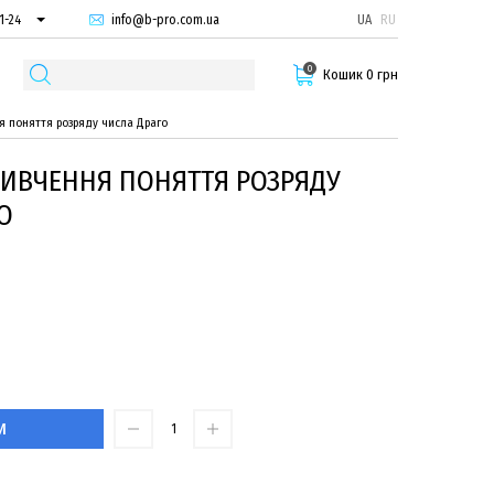
info@b-pro.com.ua
UA
RU
1-24
66-94
0
29-55
Кошик 0 грн
я поняття розряду числа Драго
ВИВЧЕННЯ ПОНЯТТЯ РОЗРЯДУ
О
И