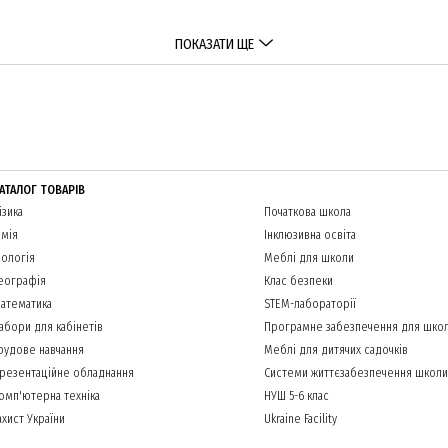
ПОКАЗАТИ ЩЕ
АТАЛОГ ТОВАРІВ
ізика
Початкова школа
імія
Інклюзивна освіта
іологія
Меблі для школи
еографія
Клас безпеки
атематика
STEM-лабораторії
абори для кабінетів
Програмне забезпечення для шко
рудове навчання
Меблі для дитячих садочків
резентаційне обладнання
Системи життєзабезпечення школи
омп'ютерна техніка
НУШ 5-6 клас
ахист України
Ukraine Facility