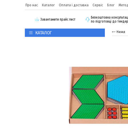
Про нас
Каталог
Оплата і доставка
Сервіс
Блог
Метод
Безкоштовна консультац
3авантажити прайс лист
по підготовці до тенде
КАТАЛОГ
Назад