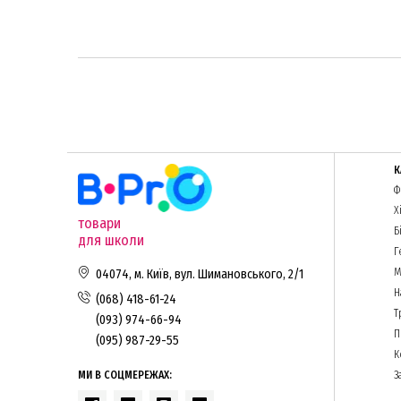
К
Ф
Х
товари
Б
для школи
Г
М
04074, м. Київ, вул. Шимановського, 2/1
Н
(068) 418-61-24
Т
(093) 974-66-94
П
(095) 987-29-55
К
МИ В СОЦМЕРЕЖАХ:
З