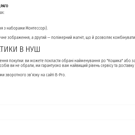
ДРАГО
ах:
ня з наборами Монтессорі).
ічне зображення, а другий — полімерний магніт, що й дозволяє комбінуват
АТИКИ В НУШ
ення покупки: ви можете покласти обрані найменування до "Кошика" або з
собів ви не обрали, ми гарантуємо вам найвищий рівень сервісу та доставку 
 зворотного зв’язку на сайті B-Pro.