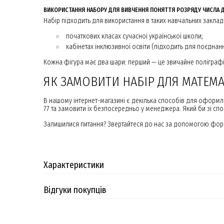
ВИКОРИСТАННЯ НАБОРУ ДЛЯ ВИВЧЕННЯ ПОНЯТТЯ РОЗРЯДУ ЧИСЛА 
Набір підходить для використання в таких навчальних заклад
початкових класах сучасної української школи;
кабінетах інклюзивної освіти (підходить для поєднан
Кожна фігура має два шари: перший — це звичайне поліграф
ЯК ЗАМОВИТИ НАБІР ДЛЯ МАТЕМ
В нашому інтернет-магазині є декілька способів для оформл
77 та замовити їх безпосередньо у менеджера. Який би зі спо
Залишилися питання? Звертайтеся до нас за допомогою форми
Характеристики
Відгуки покупців