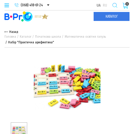
0
(068) 418-61-24
UA
RU
(093) 974-66-94
КАТАЛОГ
(095) 987-29-55
Назад
Головна
Каталог
Початкова школа
Математична освітня галузь
Набір "Практична арифметика"