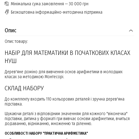
Мінімальна сума замовлення — 30 000 грн
Безкоштовна інформаційно-методична підтримка
Опис
Опис товару:
НАБІР ДЛЯ МАТЕМАТИКИ В ПОЧАТКОВИХ КЛАСАХ
НУШ
Дерев'яне доміно для вивчення основ арифметики в молодших
класах за методикою Монтесорі.
СКЛАД НАБОРУ
До комплекту входить 110 кольорових деталей і зручна дерев'яна
підставка.
Шукаючи деталі з відповідним значенням для кожного "віконечка"
підставки, дитина у форматі гри вивчає основи арифметики, вчиться
додаванню, відніманню, множенню та діленню.
ОСОБЛИВОСТІ НАБОРУ "ПРАКТИЧНА АРИФМЕТИКА"