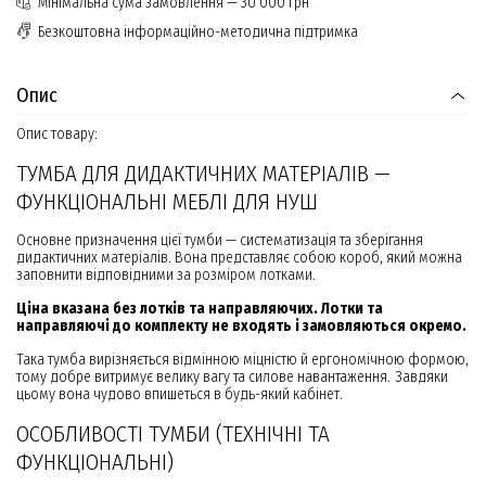
Мінімальна сума замовлення — 30 000 грн
Безкоштовна інформаційно-методична підтримка
Опис
Опис товару:
ТУМБА ДЛЯ ДИДАКТИЧНИХ МАТЕРІАЛІВ —
ФУНКЦІОНАЛЬНІ МЕБЛІ ДЛЯ НУШ
Основне призначення цієї тумби — систематизація та зберігання
дидактичних матеріалів. Вона представляє собою короб, який можна
заповнити відповідними за розміром лотками.
Ціна вказана без лотків та направляючих. Лотки та
направляючі до комплекту не входять і замовляються окремо.
Така тумба вирізняється відмінною міцністю й ергономічною формою,
тому добре витримує велику вагу та силове навантаження. Завдяки
цьому вона чудово впишеться в будь-який кабінет.
ОСОБЛИВОСТІ ТУМБИ (ТЕХНІЧНІ ТА
ФУНКЦІОНАЛЬНІ)