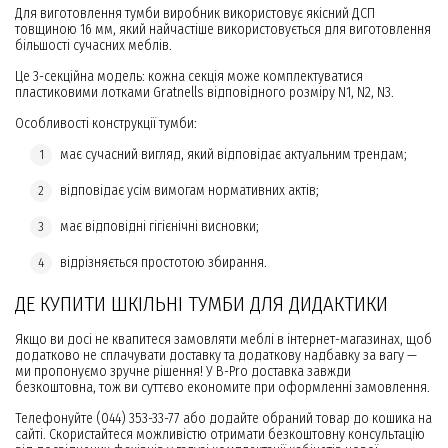
Для виготовлення тумби виробник використовує якісний ДСП
товщиною 16 мм, який найчастіше використовується для виготовлення
більшості сучасних меблів.
Це 3-секційна модель: кожна секція може комплектуватися
пластиковими лотками Gratnells відповідного розміру N1, N2, N3.
Особливості конструкції тумби:
має сучасний вигляд, який відповідає актуальним трендам;
відповідає усім вимогам нормативних актів;
має відповідні гігієнічні висновки;
відрізняється простотою збирання.
ДЕ КУПИТИ ШКІЛЬНІ ТУМБИ ДЛЯ ДИДАКТИКИ
Якщо ви досі не квапитеся замовляти меблі в інтернет-магазинах, щоб
додатково не сплачувати доставку та додаткову надбавку за вагу —
ми пропонуємо зручне рішення! У B-Pro доставка завжди
безкоштовна, тож ви суттєво економите при оформленні замовлення.
Телефонуйте (044) 353-33-77 або додайте обраний товар до кошика на
сайті. Скористайтеся можливістю отримати безкоштовну консультацію