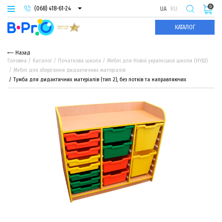
0
(068) 418-61-24
UA
RU
(093) 974-66-94
КАТАЛОГ
(095) 987-29-55
Назад
Головна
Каталог
Початкова школа
Меблі для Нової української школи (НУШ)
Меблі для зберігання дидактичних матеріалів
Тумба для дидактичних матеріалів (тип 2), без лотків та направляючих