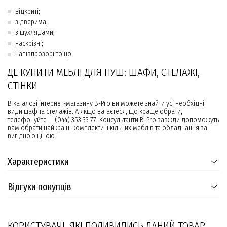
відкриті;
з дверима;
з шухлядами;
наскрізні;
напівпрозорі тощо.
ДЕ КУПИТИ МЕБЛІ ДЛЯ НУШ: ШАФИ, СТЕЛАЖІ,
СТІНКИ
В каталозі інтернет-магазину B-Pro ви можете знайти усі необхідні
види шаф та стелажів. А якщо вагаєтеся, що краще обрати,
телефонуйте — (044) 353 33 77. Консультанти B-Pro завжди допоможуть
вам обрати найкращі комплекти шкільних меблів та обладнання за
вигідною ціною.
Характеристики
Відгуки покупців
КОРИСТУВАЧІ, ЯКІ ПОДИВИЛИСЬ ДАНИЙ ТОВАР,