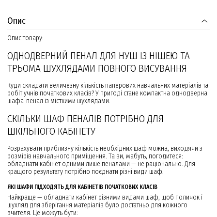
Опис
Опис товару:
ОДНОДВЕРНИЙ ПЕНАЛ ДЛЯ НУШ ІЗ НІШЕЮ ТА
ТРЬОМА ШУХЛЯДАМИ ПОВНОГО ВИСУВАННЯ
Куди складати величезну кількість паперових навчальних матеріалів та
робіт учнів початкових класів? У пригоді стане компактна однодверна
шафа-пенал із місткими шухлядами.
СКІЛЬКИ ШАФ ПЕНАЛІВ ПОТРІБНО ДЛЯ
ШКІЛЬНОГО КАБІНЕТУ
Розрахувати приблизну кількість необхідних шаф можна, виходячи з
розмірів навчального приміщення. Та ви, мабуть, погодитеся:
обладнати кабінет одними лише пеналами — не раціонально. Для
кращого результату потрібно поєднати різні види шаф.
ЯКІ ШАФИ ПІДХОДЯТЬ ДЛЯ КАБІНЕТІВ ПОЧАТКОВИХ КЛАСІВ
Найкраще — обладнати кабінет різними видами шаф, щоб поличок і
шухляд для зберігання матеріалів було достатньо для кожного
вчителя. Це можуть бути: