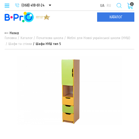
0
(068) 418-61-24
UA
RU
(093) 974-66-94
КАТАЛОГ
(095) 987-29-55
Назад
Головна
Каталог
Початкова школа
Меблі для Нової української школи (НУШ)
Шафи та стінки
Шафа НУШ тип 5