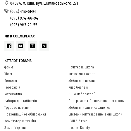
04074, м. Київ, вул. Шимановського, 2/1
(068) 418-61-24
(093) 974-66-94
(095) 987-29-55
МИ В СОЦМЕРЕЖАХ:
КАТАЛОГ ТОВАРІВ
Фізика
Початкова школа
Хімія
Інклюзивна освіта
Біологія
Меблі для школи
Географія
Клас безпеки
Математика
STEM-лабораторії
Набори для кабінетів
Програмне забезпечення для школи
Трудове навчання
Меблі для дитячих садочків
Презентаційне обладнання
Системи життєзабезпечення школи
Комп'ютерна техніка
НУШ 5-6 клас
Захист України
Ukraine Facility