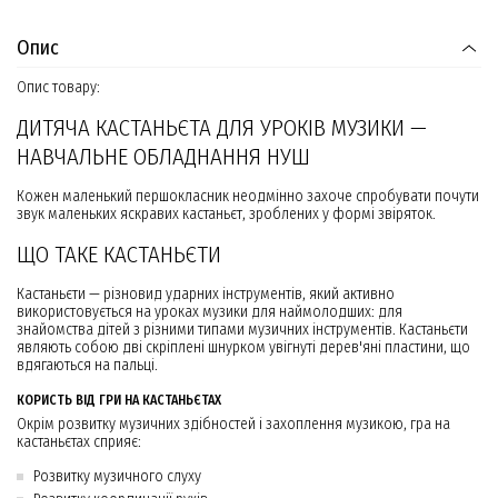
Опис
Опис товару:
ДИТЯЧА КАСТАНЬЄТА ДЛЯ УРОКІВ МУЗИКИ —
НАВЧАЛЬНЕ ОБЛАДНАННЯ НУШ
Кожен маленький першокласник неодмінно захоче спробувати почути
звук маленьких яскравих кастаньєт, зроблених у формі звіряток.
ЩО ТАКЕ КАСТАНЬЄТИ
Кастаньєти — різновид ударних інструментів, який активно
використовується на уроках музики для наймолодших: для
знайомства дітей з різними типами музичних інструментів. Кастаньєти
являють собою дві скріплені шнурком увігнуті дерев'яні пластини, що
вдягаються на пальці.
КОРИСТЬ ВІД ГРИ НА КАСТАНЬЄТАХ
Окрім розвитку музичних здібностей і захоплення музикою, гра на
кастаньєтах сприяє:
Розвитку музичного слуху