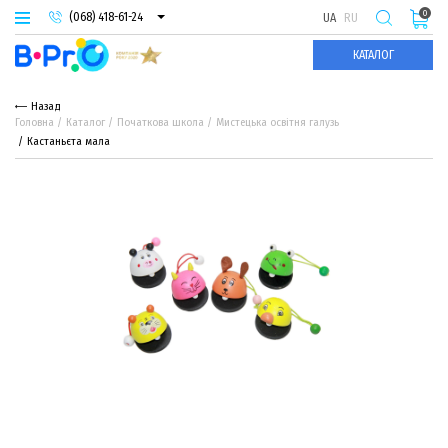
0
(068) 418-61-24
UA
RU
(093) 974-66-94
КАТАЛОГ
(095) 987-29-55
Назад
Головна
Каталог
Початкова школа
Мистецька освітня галузь
Кастаньєта мала