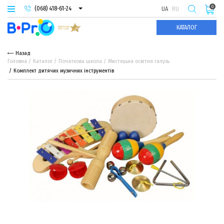
0
(068) 418-61-24
UA
RU
(093) 974-66-94
КАТАЛОГ
(095) 987-29-55
Назад
Головна
Каталог
Початкова школа
Мистецька освітня галузь
Комплект дитячих музичних інструментів