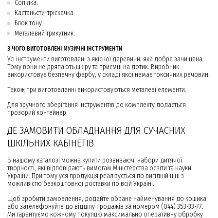
Сопілка.
Кастаньєти-тріскачка.
Блок тону
Металевий трикутник.
З ЧОГО ВИГОТОВЛЕНІ МУЗИЧНІ ІНСТРУМЕНТИ
Усі інструменти виготовлені з якісної деревини, яка добре зачищена.
Тому вони не дряпають шкіру та приємні на дотик. Виробник
використовує безпечну фарбу, у складі якої немає токсичних речовин.
Також при виготовленні використовуються металеві елементи.
Для зручного зберігання інструментів до комплекту додається
прозорий контейнер.
ДЕ ЗАМОВИТИ ОБЛАДНАННЯ ДЛЯ СУЧАСНИХ
ШКІЛЬНИХ КАБІНЕТІВ
В нашому каталозі можна купити розвиваючі набори дитячої
творчості, які відповідають вимогам Міністерства освіти та науки
України. При тому уся продукція реалізується по вигідній ціні з
можливістю безкоштовної доставки по всій Україні.
Щоб зробити замовлення, додайте обране найменування до кошика
або зателефонуйте до відділу продажів за номером (044) 353-33-77.
Ми гарантуємо кожному покупцю максимально оперативну обробку