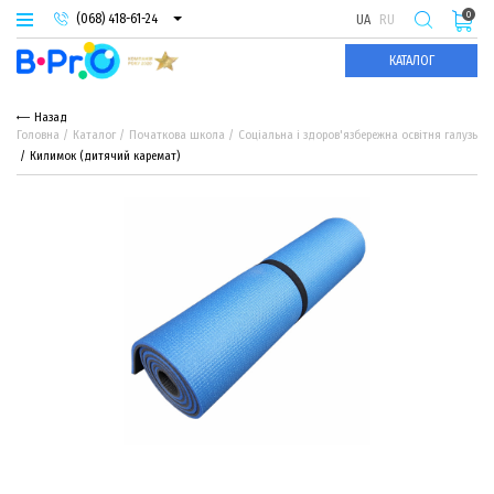
0
(068) 418-61-24
UA
RU
(093) 974-66-94
КАТАЛОГ
(095) 987-29-55
Назад
Головна
Каталог
Початкова школа
Соціальна і здоров'язбережна освітня галузь
Килимок (дитячий каремат)