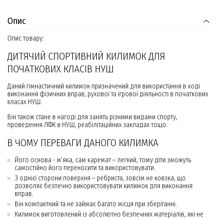
Опис
Опис товару:
ДИТЯЧИЙ СПОРТИВНИЙ КИЛИМОК ДЛЯ
ПОЧАТКОВИХ КЛАСІВ НУШ
Даний гімнастичний килимок призначений для використання в ході
виконання фізичних вправ, рухової та ігрової діяльності в початкових
класах НУШ.
Він також стане в нагоді для занять різними видами спорту,
проведення ЛФК в НУШ, реабілітаційних закладах тощо.
В ЧОМУ ПЕРЕВАГИ ДАНОГО КИЛИМКА
Його основа - м’яка, сам каремат – легкий, тому діти зможуть
самостійно його переносити та використовувати.
З однієї сторони поверхня – ребриста, зовсім не ковзка, що
дозволяє безпечно використовувати килимок для виконання
вправ.
Він компактний та не займає багато місця при зберіганні.
Килимок виготовлений із абсолютно безпечних матеріалів, які не