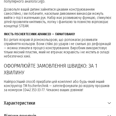
популярного аналога Lego.
Дозвольте вашій дитині зайнятися цікавим конструюванням
самостійно, і ви побачите, наскільки дивовижні винаходи можуть
вийти з-під її маленьких рук. Набір має розвиваючу функцію, стимулює
дітей проявляти кмітливість, логіку і фантазію та повністю відповідає
концепції STEAM.
ЯКІСТЬ FISСHERTECHNIK ADVANCED — ГАРАНТОВАНО!
Всі деталі яскраві й різнокольорові, що допомагає розвивати
сприйняття кольорів. Вони стійкі до ударів і не схильні до деформацій
— можна згинати в процесі конструювання. Виробник використовує
тільки якісний пластик, який не втрачає яскравість і не містить в складі
небезпечної хімії.
ОФОРМЛЮЙТЕ ЗАМОВЛЕННЯ ШВИДКО: ЗА 1
ХВИЛИНУ
Найпростіший спосіб придбати цей комплект або будь-який інший
конструктор ТМ fisсhertechnik — зателефонувати до відділу продажів
за номером (044) 353-33-77. Чекаємо ваших дзвінків!
Характеристики