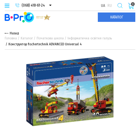
0
(068) 418-61-24
UA
RU
(093) 974-66-94
КАТАЛОГ
(095) 987-29-55
Назад
Головна
Каталог
Початкова школа
Інформатична освітня галузь
Конструктор fisсhertechnik ADVANCED Universal 4