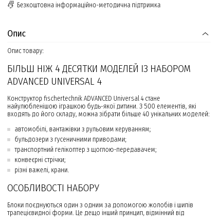
Безкоштовна інформаційно-методична підтримка
Опис
Опис товару:
БІЛЬШ НІЖ 4 ДЕСЯТКИ МОДЕЛЕЙ ІЗ НАБОРОМ
ADVANCED UNIVERSAL 4
Конструктор fisсhertechnik ADVANCED Universal 4 стане
найулюбленішою іграшкою будь-якої дитини. З 500 елементів, які
входять до його складу, можна зібрати більше 40 унікальних моделей:
автомобілі, вантажівки з рульовим керуванням;
бульдозери з гусеничними приводами;
транспортний гелікоптер з щоглою-передавачем;
конвеєрні стрічки;
різні важелі, крани.
ОСОБЛИВОСТІ НАБОРУ
Блоки поєднуються один з одним за допомогою жолобів і шипів
трапецієвидної форми. Це дещо інший принцип, відмінний від