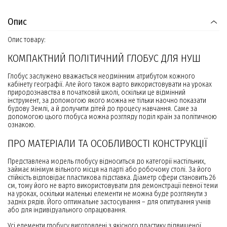
Опис
Опис товару:
КОМПАКТНИЙ ПОЛІТИЧНИЙ ГЛОБУС ДЛЯ НУШ
Глобус заслужено вважається неодмінним атрибутом кожного
кабінету географії. Але його також варто використовувати на уроках
природознавства в початковій школі, оскільки це відмінний
інструмент, за допомогою якого можна не тільки наочно показати
будову Землі, а й долучити дітей до процесу навчання. Саме за
допомогою цього глобуса можна розгляду поділ країн за політичною
ознакою.
ПРО МАТЕРІАЛИ ТА ОСОБЛИВОСТІ КОНСТРУКЦІЇ
Представлена модель глобусу відноситься до категорії настільних,
займає мінімум вільного місця на парті або робочому столі. За його
стійкість відповідає пластикова підставка. Діаметр сфери становить 26
см, тому його не варто використовувати для демонстрації певної теми
на уроках, оскільки маленькі елементи не можна буде розглянути з
задніх рядів. Його оптимальне застосування – для опитування учнів
або для індивідуального опрацювання.
Усі елементи глобусу виготовлені з якісного пластику підвищеної