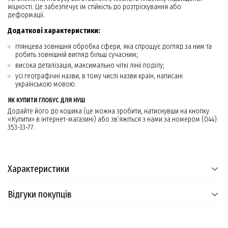
міцності. Це забезпечує їм стійкість до розтріскування або
деформації.
Додаткові характеристики:
глянцева зовнішня обробка сфери, яка спрощує догляд за ним та
робить зовнішній вигляд більш сучасним;
висока деталізація, максимально чіткі лінії поділу;
усі географічні назви, в тому числі назви країн, написані
українською мовою.
ЯК КУПИТИ ГЛОБУС ДЛЯ НУШ
Додайте його до кошика (це можна зробити, натиснувши на кнопку
«Купити» в інтернет-магазині) або зв’яжіться з нами за номером (044)
353-33-77.
Характеристики
Відгуки покупців