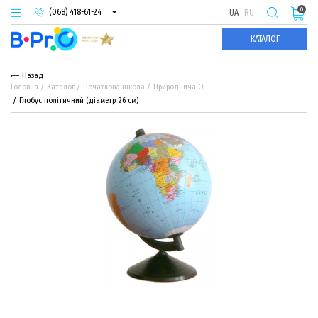
0
(068) 418-61-24
UA
RU
(093) 974-66-94
КАТАЛОГ
(095) 987-29-55
Назад
Головна
Каталог
Початкова школа
Природнича ОГ
Глобус політичний (діаметр 26 см)