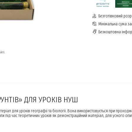
Безготівковий розр
Мінімальна сума з
Безкоштовна інфор
йті.
УНТІВ» ДЛЯ УРОКІВ НУШ
ріал для уроків географії та біології. Вона використовується при проходже
увати під час теоретичних уроків як демонстраційний матеріал, для усного 