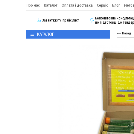
Про нас
Каталог
Оплата і доставка
Сервіс
Блог
Метод
Безкоштовна консультац
3авантажити прайс лист
по підготовці до тенде
КАТАЛОГ
Назад