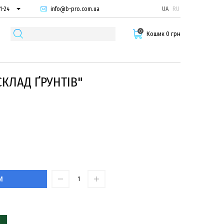
info@b-pro.com.ua
UA
RU
1-24
66-94
0
29-55
Кошик 0 грн
СКЛАД ҐРУНТІВ"
И