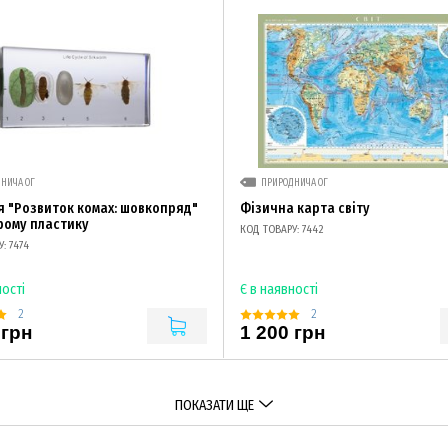
НИЧА ОГ
ПРИРОДНИЧА ОГ
я "Розвиток комах: шовкопряд"
Фізична карта світу
рому пластику
КОД ТОВАРУ: 7442
: 7474
ності
Є в наявності
2
2
 грн
1 200 грн
ПОКАЗАТИ ЩЕ