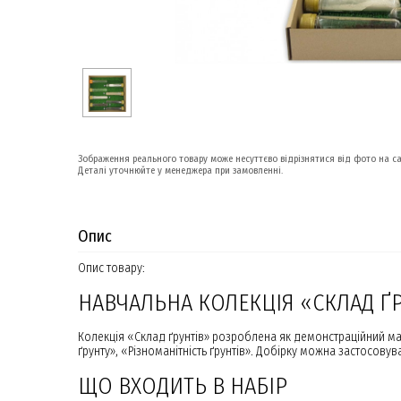
Зображення реального товару може несуттєво відрізнятися від фото на са
Деталі уточнюйте у менеджера при замовленні.
Опис
Опис товару:
НАВЧАЛЬНА КОЛЕКЦІЯ «СКЛАД ҐР
Колекція «Склад ґрунтів» розроблена як демонстраційний мате
ґрунту», «Різноманітність ґрунтів». Добірку можна застосов
ЩО ВХОДИТЬ В НАБІР