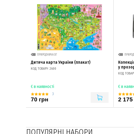
ПРИРОДНИЧА ОГ
ПРИРОД
Дитяча карта України (плакат)
Колекці
у прозо
КОД ТОВАРУ: 2600
КОД ТОВАРУ
Є в наявності
Є в наяв
3
70 грн
2 175
ПОПУЛЯРНІ НАБОРИ