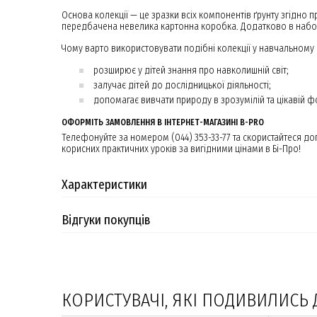
Основа колекції — це зразки всіх компонентів ґрунту згідно п
передбачена невелика картонна коробка. Додатково в набор
Чому варто використовувати подібні колекції у навчальному 
розширює у дітей знання про навколишній світ;
залучає дітей до дослідницької діяльності;
допомагає вивчати природу в зрозумілій та цікавій 
ОФОРМІТЬ ЗАМОВЛЕННЯ В ІНТЕРНЕТ-МАГАЗИНІ B-PRO
Телефонуйте за номером (044) 353-33-77 та скористайтеся д
корисних практичних уроків за вигідними цінами в Бі-Про!
Характеристики
Відгуки покупців
КОРИСТУВАЧІ, ЯКІ ПОДИВИЛИСЬ 