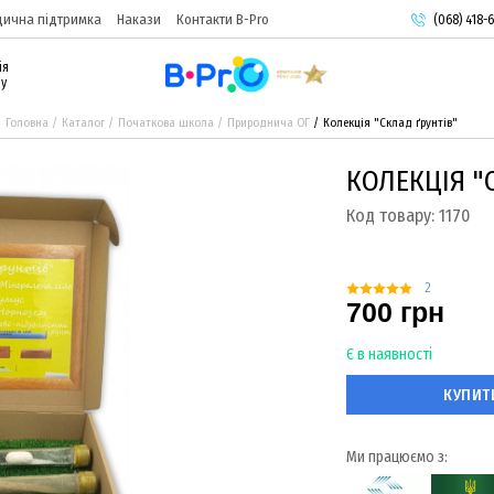
ична підтримка
Накази
Контакти B-Pro
(068) 418-6
(093) 974-
ія
(095) 987-
ру
Головна
Каталог
Початкова школа
Природнича ОГ
Колекція "Склад ґрунтів"
КОЛЕКЦІЯ "
Код товару:
1170
2
700 грн
Є в наявності
КУПИТ
Ми працюємо з: