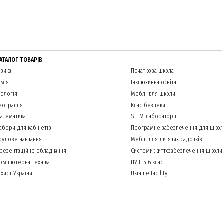
АТАЛОГ ТОВАРІВ
ізика
Початкова школа
імія
Інклюзивна освіта
іологія
Меблі для школи
еографія
Клас безпеки
атематика
STEM-лабораторії
абори для кабінетів
Програмне забезпечення для шко
рудове навчання
Меблі для дитячих садочків
резентаційне обладнання
Системи життєзабезпечення школи
омп'ютерна техніка
НУШ 5-6 клас
ахист України
Ukraine Facility