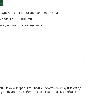
ахунок, оплата за договором і постоплата
амовлення — 30 000 грн
маційно-методична підтримка
нні теми «Природні та штучні екосистеми», «Ґрунт та склад
опитування або при лабораторних та контрольних роботах.