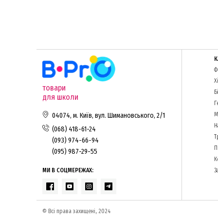
К
Ф
Х
товари
Б
для школи
Г
М
04074, м. Київ, вул. Шимановського, 2/1
Н
(068) 418-61-24
Т
(093) 974-66-94
П
(095) 987-29-55
К
МИ В СОЦМЕРЕЖАХ:
З
© Всі права захищені, 2024