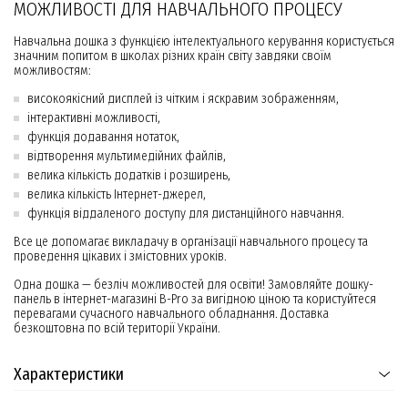
МОЖЛИВОСТІ ДЛЯ НАВЧАЛЬНОГО ПРОЦЕСУ
Навчальна дошка з функцією інтелектуального керування користується
значним попитом в школах різних країн світу завдяки своїм
можливостям:
високоякісний дисплей із чітким і яскравим зображенням,
інтерактивні можливості,
функція додавання нотаток,
відтворення мультимедійних файлів,
велика кількість додатків і розширень,
велика кількість Інтернет-джерел,
функція віддаленого доступу для дистанційного навчання.
Все це допомагає викладачу в організації навчального процесу та
проведення цікавих і змістовних уроків.
Одна дошка — безліч можливостей для освіти! Замовляйте дошку-
панель в інтернет-магазині B-Pro за вигідною ціною та користуйтеся
перевагами сучасного навчального обладнання. Доставка
безкоштовна по всій території України.
Характеристики