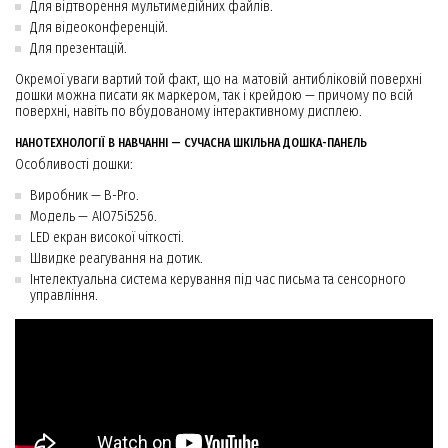
Для відтворення мультимедійних файлів.
Для відеоконференцій.
Для презентацій.
Окремої уваги вартий той факт, що на матовій антибліковій поверхні
дошки можна писати як маркером, так і крейдою — причому по всій
поверхні, навіть по вбудованому інтерактивному дисплею.
НАНОТЕХНОЛОГІЇ В НАВЧАННІ — СУЧАСНА ШКІЛЬНА ДОШКА-ПАНЕЛЬ
Особливості дошки:
Виробник — B-Pro.
Модель — AIO75i5256.
LED екран високої чіткості.
Швидке реагування на дотик.
Інтелектуальна система керування під час письма та сенсорного
управління.