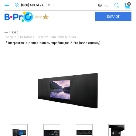
0
(068) 418-61-24
UA
RU
(093) 974-66-94
КАТАЛОГ
(095) 987-29-55
Назад
Головна
Каталог
Презентаційне обладнання
Інтерактивна дошка-панель виробництва B-Pro (все в одному)