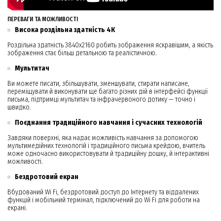
ПЕРЕВАГИ ТА МОЖЛИВОСТІ
Висока роздільна здатність 4К
Роздільна здатність 3840х2160 робить зображення яскравішим, а якість
зображення стає більш детальною та реалістичною.
Мультитач
Ви можете писати, збільшувати, зменшувати, стирати написане,
переміщувати й виконувати ще багато різних дій в інтерфейсі функції
письма, підтримці мультитач та інфрачервоного дотику — точно і
швидко.
Поєднання традиційного навчання і сучасних технологій
Завдяки поверхні, яка надає можливість навчання за допомогою
мультимедійних технологій і традиційного письма крейдою, вчитель
може одночасно використовувати й традиційну дошку, й інтерактивні
можливості.
Бездротовий екран
Вбудований Wi Fi, бездротовий доступ до Інтернету та віддалених
функцій і мобільний термінал, підключений до Wi Fi для роботи на
екрані.