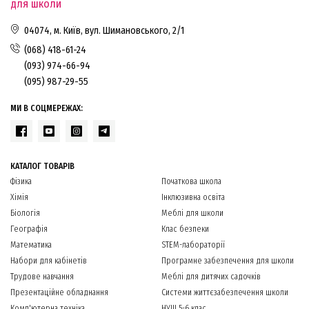
для школи
04074, м. Київ, вул. Шимановського, 2/1
(068) 418-61-24
(093) 974-66-94
(095) 987-29-55
МИ В СОЦМЕРЕЖАХ:
КАТАЛОГ ТОВАРІВ
Фізика
Початкова школа
Хімія
Інклюзивна освіта
Біологія
Меблі для школи
Географія
Клас безпеки
Математика
STEM-лабораторії
Набори для кабінетів
Програмне забезпечення для школи
Трудове навчання
Меблі для дитячих садочків
Презентаційне обладнання
Системи життєзабезпечення школи
Комп'ютерна техніка
НУШ 5-6 клас