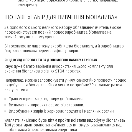
біопаливо перетворюється в корисну енергію, наприклад,
електричну.
ЩО ТАКЕ «НАБІР ДЛЯ ВИВЧЕННЯ БІОПАЛИВА»
За допомогою цього великого набору обладнання вчитель зможе
продемонструвати повний процес виробництва біопалива на
звичайному шкільному уроці.
Він охоплює не лише тему виробництва біоетанолу, а й виробництво
біодизеля шляхом переетерифікації жирів.
ЯКІ ДОСЛІДИ ПРОВЕСТИ ЗА ДОПОМОГОЮ НАБОРУ LEXSOLAR
Існує дуже багато варіантів використання цього комплекту для
вивчення біопалива в різних STEM-проєктах.
Наприклад, можна запропонувати учням самостійно провести процес
видобування біопалива. Яким чином це зробити? Розгляньте разом
наступні теми:
Трансестерифікація від жиру до біопалива.
Визначення жирових параметрів сировини.
Видобування жирів із харчових продуктів і масляних рослин.
Уявляєте, як цікаво буде дітям пройти всі етапи видобутку біопалива?
Такі уроки гарантовано запам’ятаються їм і змусять замислитися над
проблемами й перспективами енергетики.