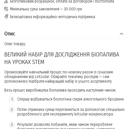
Безготівковий розрахунок, оплата за договором і постоплата
Мінімальна сума замовлення — 30 000 грн
Безкоштовна інформаційно-методична підтримка
Опис
Опис товару:
ВЕЛИКИЙ НАБІР ДЛЯ ДОСЛІДЖЕННЯ БІОПАЛИВА
НА УРОКАХ STEM
Організовуйте навчальний процес по-новому разом із сучасним
обладнанням від LeXsolar. Обирайте тематику дослідів — і ми
допоможемо підібрати найкращий набір із усього асортименту.
Весь процес виробництва біопалива проходить наступним чином:
Спершу відбувається біологічна стадія алкогольного бродіння.
Потім отримана суміш переганяється за допомогою спеціально
розробленого для експерименту leXsolar-конденсатора.
Результат дозволяє побачити, яким чином перероблене