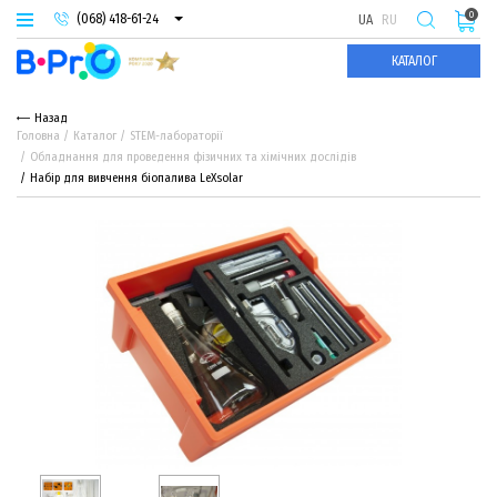
0
(068) 418-61-24
UA
RU
(093) 974-66-94
КАТАЛОГ
(095) 987-29-55
Назад
Головна
Каталог
STEM-лабораторії
Обладнання для проведення фізичних та хімічних дослідів
Набір для вивчення біопалива LeXsolar