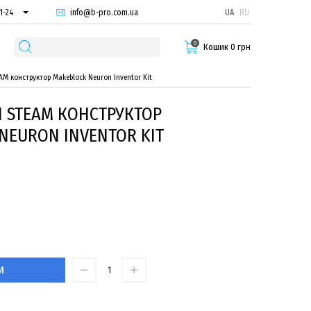
info@b-pro.com.ua
UA
RU
1-24
66-94
0
29-55
Кошик 0 грн
M конструктор Makeblock Neuron Inventor Kit
 STEAM КОНСТРУКТОР
NEURON INVENTOR KIT
И