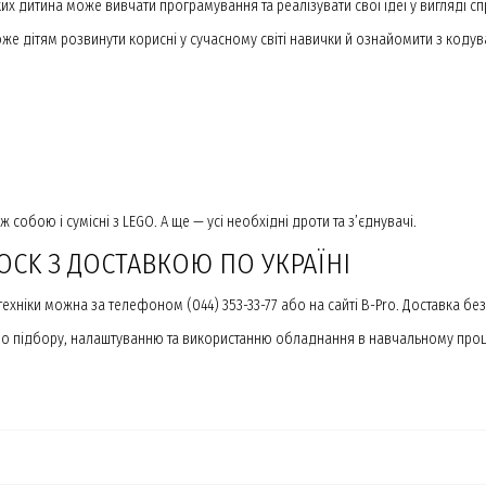
х дитина може вивчати програмування та реалізувати свої ідеї у вигляді с
же дітям розвинути корисні у сучасному світі навички й ознайомити з кодув
собою і сумісні з LEGO. А ще — усі необхідні дроти та з’єднувачі.
OCK З ДОСТАВКОЮ ПО УКРАЇНІ
ніки можна за телефоном (044) 353-33-77 або на сайті B-Pro. Доставка без
ів по підбору, налаштуванню та використанню обладнання в навчальному проц