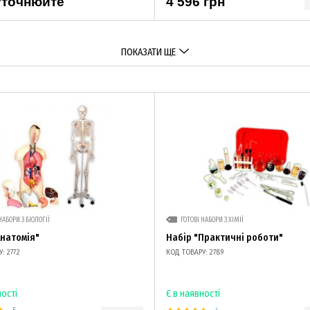
уточнюйте
4 596 грн
ПОКАЗАТИ ЩЕ
НАБОРИ З БІОЛОГІЇ
ГОТОВІ НАБОРИ З ХІМІЇ
Анатомія"
Набір "Практичні роботи"
: 2772
КОД ТОВАРУ: 2789
ності
Є в наявності