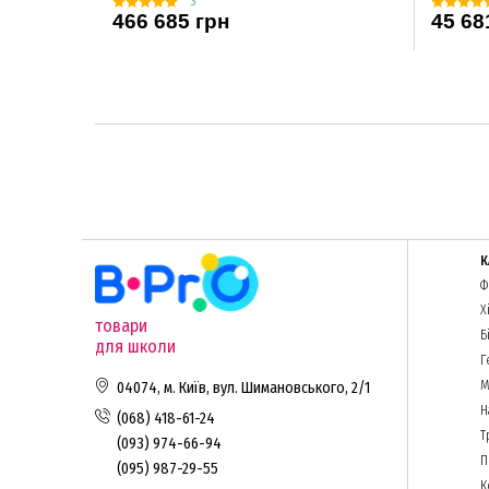
3
466 685 грн
45 68
К
Ф
Х
товари
Б
для школи
Г
М
04074, м. Київ, вул. Шимановського, 2/1
Н
(068) 418-61-24
Т
(093) 974-66-94
П
(095) 987-29-55
К