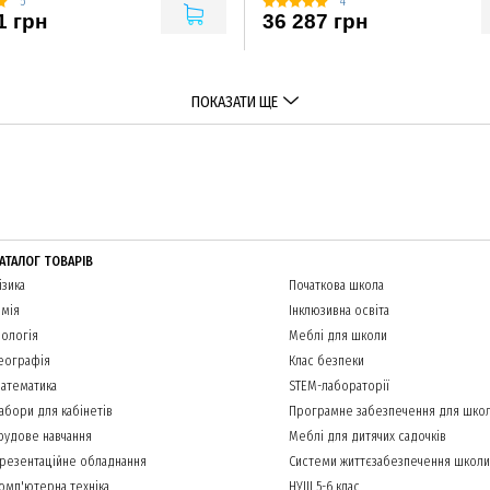
5
4
1 грн
36 287 грн
ПОКАЗАТИ ЩЕ
АТАЛОГ ТОВАРІВ
ізика
Початкова школа
імія
Інклюзивна освіта
іологія
Меблі для школи
еографія
Клас безпеки
атематика
STEM-лабораторії
абори для кабінетів
Програмне забезпечення для шко
рудове навчання
Меблі для дитячих садочків
резентаційне обладнання
Системи життєзабезпечення школи
омп'ютерна техніка
НУШ 5-6 клас