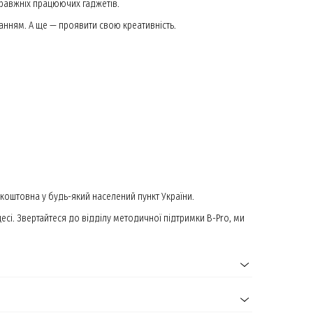
правжніх працюючих гаджетів.
анням. А ще — проявити свою креативність.
коштовна у будь-який населений пункт України.
есі. Звертайтеся до відділу методичної підтримки B-Pro, ми