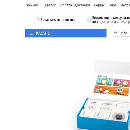
Про нас
Каталог
Оплата і доставка
Сервіс
Блог
Метод
Безкоштовна консультац
3авантажити прайс лист
по підготовці до тенде
КАТАЛОГ
Назад