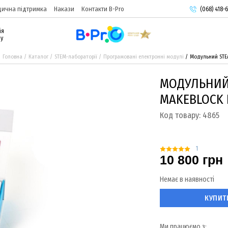
ична підтримка
Накази
Контакти B-Pro
(068) 418-6
(093) 974-
ія
(095) 987-
ру
Головна
Каталог
STEM-лабораторії
Програмовані електронні модулі
Модульний STEA
МОДУЛЬНИЙ
MAKEBLOCK 
Код товару:
4865
1
10 800 грн
Немає в наявності
КУПИТ
Ми працюємо з: