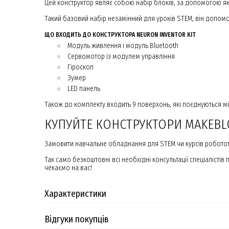
Цей конструктор являє собою набір блоків, за допомогою яки
Такий базовий набір незамінний для уроків STEM, він допомо
ЩО ВХОДИТЬ ДО КОНСТРУКТОРА NEURON INVENTOR KIT
Модуль живлення і модуль Bluetooth
Сервомотор із модулем управління
Гіроскоп
Зумер
LED панель
Також до комплекту входить 9 поверхонь, які поєднуються між 
КУПУЙТЕ КОНСТРУКТОРИ MAKEBL
Замовити навчальне обладнання для STEM чи курсів робототех
Так само безкоштовні всі необхідні консультації спеціаліст
чекаємо на вас!
Характеристики
Відгуки покупців