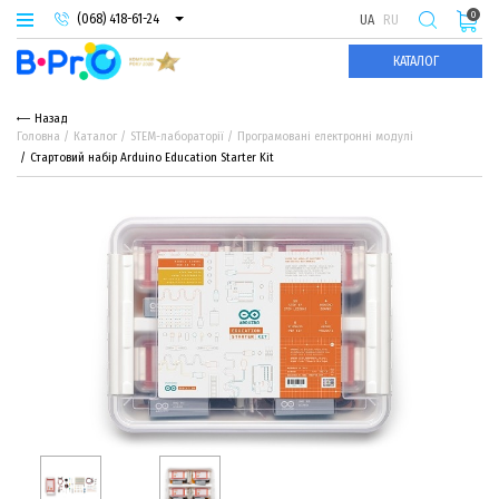
0
(068) 418-61-24
UA
RU
(093) 974-66-94
КАТАЛОГ
(095) 987-29-55
Назад
Головна
Каталог
STEM-лабораторії
Програмовані електронні модулі
Стартовий набір Arduino Education Starter Kit