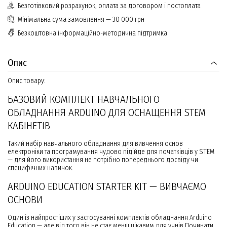
Безготівковий розрахунок, оплата за договором і постоплата
Мінімальна сума замовлення — 30 000 грн
Безкоштовна інформаційно-методична підтримка
Опис
Опис товару:
БАЗОВИЙ КОМПЛЕКТ НАВЧАЛЬНОГО
ОБЛАДНАННЯ ARDUINO ДЛЯ ОСНАЩЕННЯ STEM
КАБІНЕТІВ
Такий набір навчального обладнання для вивчення основ
електроніки та програмування чудово підійде для початківців у STEM
— для його використання не потрібно попереднього досвіду чи
специфічних навичок.
ARDUINO EDUCATION STARTER KIT — ВИВЧАЄМО
ОСНОВИ
Один із найпростіших у застосуванні комплектів обладнання Arduino
Education — але від того він не стає менш цікавим для учнів.Починати