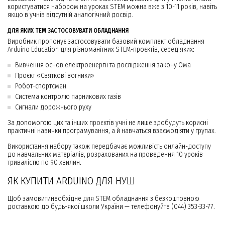
користуватися набором на уроках STEM можна вже з 10-11 років, навіть
якщо в учнів відсутній аналогічний досвід.
ДЛЯ ЯКИХ ТЕМ ЗАСТОСОВУВАТИ ОБЛАДНАННЯ
Виробник пропонує застосовувати базовий комплект обладнання
Arduino Education для різноманітних STEM-проєктів, серед яких:
Вивчення основ електроенергії та дослідження закону Ома
Проєкт «Святкові вогники»
Робот-спортсмен
Система контролю парникових газів
Сигнали дорожнього руху
За допомогою цих та інших проєктів учні не лише здобудуть корисні
практичні навички програмування, а й навчаться взаємодіяти у групах.
Використання набору також передбачає можливість онлайн-доступу
до навчальних матеріалів, розрахованих на проведення 10 уроків
тривалістю по 90 хвилин.
ЯК КУПИТИ ARDUINO ДЛЯ НУШ
Щоб замовитинеобхідне для STEM обладнання з безкоштовною
доставкою до будь-якої школи України — телефонуйте (044) 353-33-77.