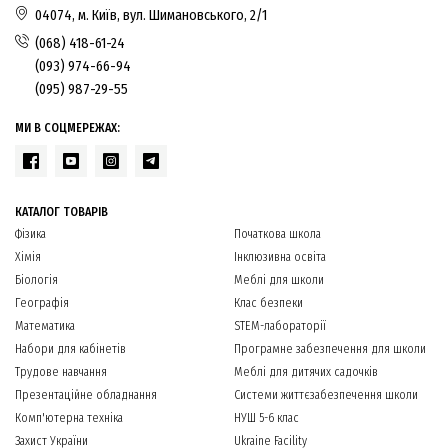
04074, м. Київ, вул. Шимановського, 2/1
(068) 418-61-24
(093) 974-66-94
(095) 987-29-55
МИ В СОЦМЕРЕЖАХ:
КАТАЛОГ ТОВАРІВ
Фізика
Початкова школа
Хімія
Інклюзивна освіта
Біологія
Меблі для школи
Географія
Клас безпеки
Математика
STEM-лабораторії
Набори для кабінетів
Програмне забезпечення для школи
Трудове навчання
Меблі для дитячих садочків
Презентаційне обладнання
Системи життєзабезпечення школи
Комп'ютерна техніка
НУШ 5-6 клас
Захист України
Ukraine Facility