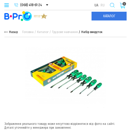
0
(068) 418-61-24
UA
RU
(093) 974-66-94
КАТАЛОГ
(095) 987-29-55
Назад
Головна
Каталог
Трудове навчання
Набір викруток
Зображення реального товару може несуттєво відрізнятися від фото на сайті.
Деталі уточнюйте у менеджера при замовленні.