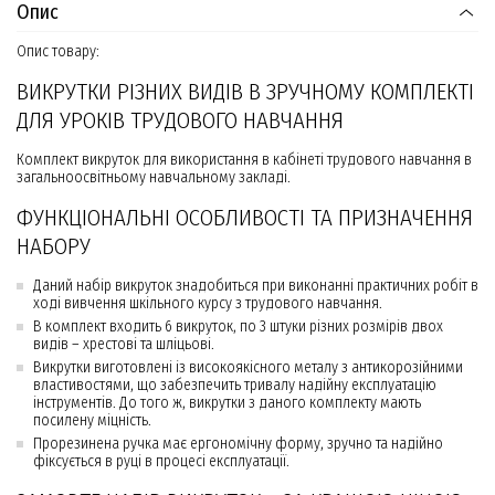
Опис
Опис товару:
ВИКРУТКИ РІЗНИХ ВИДІВ В ЗРУЧНОМУ КОМПЛЕКТІ
ДЛЯ УРОКІВ ТРУДОВОГО НАВЧАННЯ
Комплект викруток для використання в кабінеті трудового навчання в
загальноосвітньому навчальному закладі.
ФУНКЦІОНАЛЬНІ ОСОБЛИВОСТІ ТА ПРИЗНАЧЕННЯ
НАБОРУ
Даний набір викруток знадобиться при виконанні практичних робіт в
ході вивчення шкільного курсу з трудового навчання.
В комплект входить 6 викруток, по 3 штуки різних розмірів двох
видів – хрестові та шліцьові.
Викрутки виготовлені із високоякісного металу з антикорозійними
властивостями, що забезпечить тривалу надійну експлуатацію
інструментів. До того ж, викрутки з даного комплекту мають
посилену міцність.
Прорезинена ручка має ергономічну форму, зручно та надійно
фіксується в руці в процесі експлуатації.