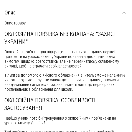
Опис
Опис товару:
ОКЛЮЗІЙНА ПОВ’ЯЗКА БЕЗ КЛАПАНА: "ЗАХИСТ
УКРАЇНИ"
Оклюзійна пов’язка для відпрацювань навичок надання першої
допомоги на уроках захисту України повинна відповідати таким
вимогам: швидко розгортатись, але не перегинатись у складеному
вигляді, щоб не втрачати своїх властивостей.
Тільки за допомогою якісного обладнання вчитель зможе належним
чином продемонструвати учням дієві навички надання допомоги
внадзвичаний ситуаціях - тож звертайтесь лише до перевірених
постачальників обладнання для школи.
ОКЛЮЗІЙНА ПОВ’ЯЗКА: ОСОБЛИВОСТІ
ЗАСТОСУВАННЯ
Навіщо учням потрібні тренування з оклюзійними пов’язками на
уроках захисту України?