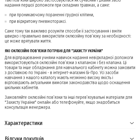
Такі пов’язки широко застосовуються як сучасний і дієвий засіб
надання першої допомоги при складних травмах, а саме:
при проникаючому пораненні грудної клітини,
при відкритому пневмотораксі.
Саме тому так важливо розуміти способи її застосування і вміти
швидко і правильно використати оклюзійну пов’язку за необхідності:
це може врятувати життя.
ЯКІ ОКЛЮЗІЙНІ ПОВ’ЯЗКИ ПОТРІБНІ ДЛЯ "ЗАХИСТУ УКРАЇНИ"
Для відпрацювання учнями навичок надання невідкладної допомоги
використовуються оклюзійні пов’язки з клапаном і без клапана. Ці
товари та інше обладнання для навчального кабінету можна замовити
з доставкою по Україні - в інтернет-магазині Бі-Про. Усі засоби
навчання з нашого каталогу мають незмінно високу якість і
відповідають актуальним вимогам законодавства щодо оснащення
шкільних кабінетів.
Замовляйте оклюзійні пов’язки та інші перев’язувальні матеріали для
"Захисту України" онлайн або телефонуйте, якщо знадобиться
консультація менеджера.
Характеристики
Відгуки покупців