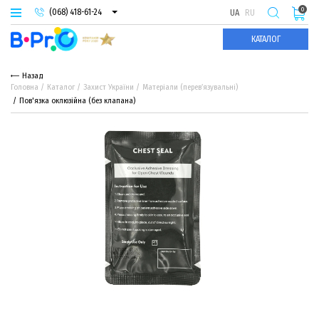
0
(068) 418-61-24
UA
RU
(093) 974-66-94
КАТАЛОГ
(095) 987-29-55
Назад
Головна
Каталог
Захист України
Матеріали (перев’язувальні)
Пов'язка оклюзійна (без клапана)