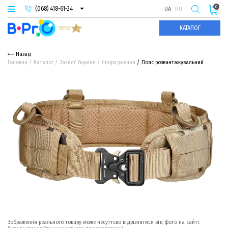
0
(068) 418-61-24
UA
RU
(093) 974-66-94
КАТАЛОГ
(095) 987-29-55
Назад
Головна
Каталог
Захист України
Спорядження
Пояс розвантажувальний
Зображення реального товару може несуттєво відрізнятися від фото на сайті.