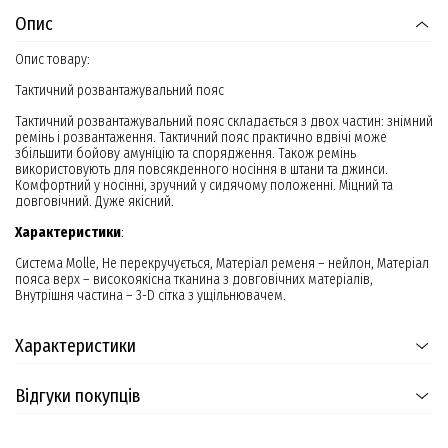
Опис
Опис товару:
Тактичний розвантажувальний пояс
Тактичний розвантажувальний пояс складається з двох частин: знімний
ремінь і розвантаження. Тактичний пояс практично вдвічі може
збільшити бойову амуніцію та спорядження. Також ремінь
використовують для повсякденного носіння в штани та джинси.
Комфортний у носінні, зручний у сидячому положенні. Міцний та
довговічний. Дуже якісний.
Характеристики
:
Система Molle, Не перекручується, Матеріал ременя – нейлон, Матеріал
пояса верх – високоякісна тканина з довговічних матеріалів,
Внутрішня частина – 3-D сітка з ущільнювачем.
Характеристики
Відгуки покупців