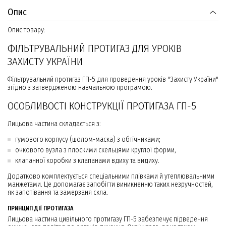
Опис
Опис товару:
ФІЛЬТРУВАЛЬНИЙ ПРОТИГАЗ ДЛЯ УРОКІВ
ЗАХИСТУ УКРАЇНИ
Фільтрувальний протигаз ГП-5 для проведення уроків "Захисту України"
згідно з затвердженою навчальною програмою.
ОСОБЛИВОСТІ КОНСТРУКЦІЇ ПРОТИГАЗА ГП-5
Лицьова частина складається з:
гумового корпусу (шолом-маска) з обтічниками;
очкового вузла з плоскими скельцями круглої форми,
клапанної коробки з клапанами вдиху та видиху.
Додатково комплектується спеціальними плівками й утеплювальними
манжетами. Це допомагає запобігти виникненню таких незручностей,
як запотівання та замерзаня скла.
ПРИНЦИП ДІЇ ПРОТИГАЗА
Лицьова частина цивільного протигазу ГП-5 забезпечує підведення