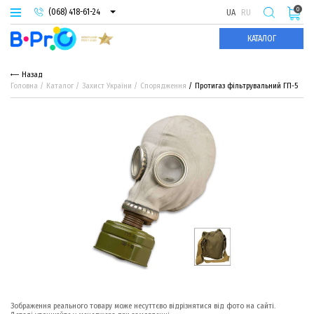
0
(068) 418-61-24
UA
RU
(093) 974-66-94
КАТАЛОГ
(095) 987-29-55
Назад
Головна
Каталог
Захист України
Спорядження
Протигаз фільтрувальний ГП-5
Зображення реального товару може несуттєво відрізнятися від фото на сайті.