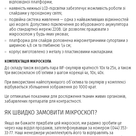
відповідної платформи;
наявність нижньої LCD-підсвітки забезпечує можливість роботи зі
слайдами у прохідному світлі;
подвійна система живлення — одна з найважливіших відмінностей
цієї моделі. Допустимо підключення до вбудованого акумулятора
або стандартної мережі 220В. Це дозволяє працювати з
мікроскопом у будь-яких умовах;
платформа для слайдів доповнена мікрометричними супортами з
шириною 4,8 см та глибиною 1,4 см;
корпус виготовлено з металу з пластиковими накладками.
КОМПЛЕКТАЦІЯ МІКРОСКОПА
До складу також входить пара WF-окулярів кратності 10х та 25х, а також
три висококласні об’єктиви з шагом корекції 4х, 10х, 40х.
При використанні найпотужнішого об’єктива та окулярів у комплексі
відбувається збільшення зображення до 1000 крат.
Це оптимальні показники для дослідження тканин живих організмів,
забарвлених препаратів для контрастності.
ЯК ШВИДКО ЗАМОВИТИ МІКРОСКОП?
Якщо ви бажаєте придбати цей мікроскоп, ми радимо зробити це
через наш відділ продажів, зателефонувавши за номером (044) 353-
33-77. Наші менеджери укомплектують його та відправлять за