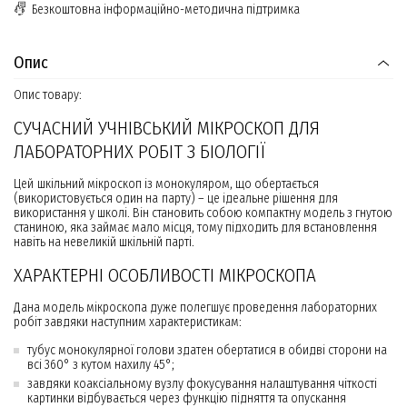
Безкоштовна інформаційно-методична підтримка
Опис
Опис товару:
СУЧАСНИЙ УЧНІВСЬКИЙ МІКРОСКОП ДЛЯ
ЛАБОРАТОРНИХ РОБІТ З БІОЛОГІЇ
Цей шкільний мікроскоп із монокуляром, що обертається
(використовується один на парту) – це ідеальне рішення для
використання у школі. Він становить собою компактну модель з гнутою
станиною, яка займає мало місця, тому підходить для встановлення
навіть на невеликій шкільній парті.
ХАРАКТЕРНІ ОСОБЛИВОСТІ МІКРОСКОПА
Дана модель мікроскопа дуже полегшує проведення лабораторних
робіт завдяки наступним характеристикам:
тубус монокулярної голови здатен обертатися в обидві сторони на
всі 360° з кутом нахилу 45°;
завдяки коаксіальному вузлу фокусування налаштування чіткості
картинки відбувається через функцію підняття та опускання