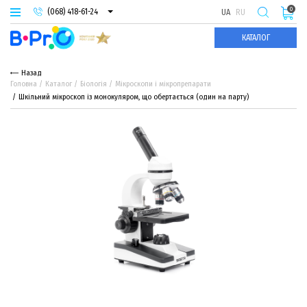
0
(068) 418-61-24
UA
RU
(093) 974-66-94
КАТАЛОГ
(095) 987-29-55
Назад
Головна
Каталог
Біологія
Мікроскопи і мікропрепарати
Шкільний мікроскоп із монокуляром, що обертається (один на парту)