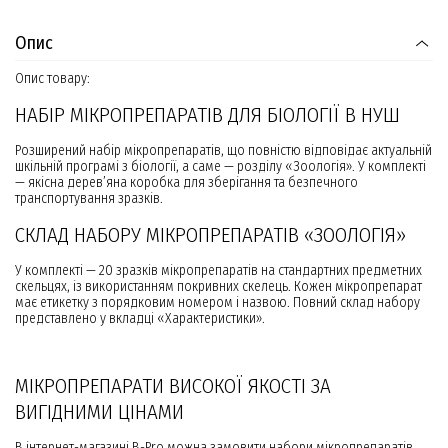
Опис
Опис товару:
НАБІР МІКРОПРЕПАРАТІВ ДЛЯ БІОЛОГІЇ В НУШ
Розширений набір мікропрепаратів, що повністю відповідає актуальній
шкільній програмі з біології, а саме — розділу «Зоологія». У комплекті
— якісна дерев’яна коробка для зберігання та безпечного
транспортування зразків.
СКЛАД НАБОРУ МІКРОПРЕПАРАТІВ «ЗООЛОГІЯ»
У комплекті — 20 зразків мікропрепаратів на стандартних предметних
скельцях, із використанням покривних скелець. Кожен мікропрепарат
має етикетку з порядковим номером і назвою. Повний склад набору
представлено у вкладці «Характеристики».
МІКРОПРЕПАРАТИ ВИСОКОЇ ЯКОСТІ ЗА
ВИГІДНИМИ ЦІНАМИ
В інтернет-магазині B-Pro можна замовити набори мікропрепаратів