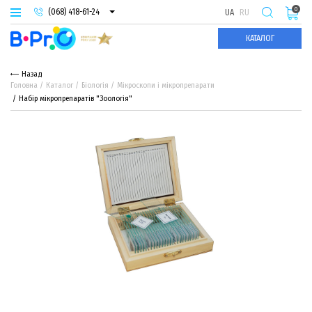
0
(068) 418-61-24
UA
RU
(093) 974-66-94
КАТАЛОГ
(095) 987-29-55
Назад
Головна
Каталог
Біологія
Мікроскопи і мікропрепарати
Набір мікропрепаратів "Зоологія"