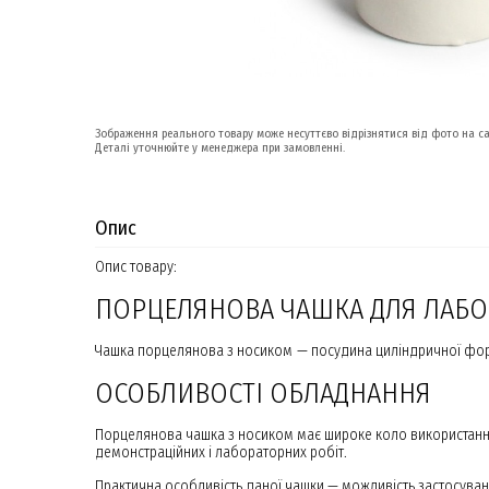
Зображення реального товару може несуттєво відрізнятися від фото на са
Деталі уточнюйте у менеджера при замовленні.
Опис
Опис товару:
ПОРЦЕЛЯНОВА ЧАШКА ДЛЯ ЛАБО
Чашка порцелянова з носиком — посудина циліндричної форм
ОСОБЛИВОСТІ ОБЛАДНАННЯ
Порцелянова чашка з носиком має широке коло використання
демонстраційних і лабораторних робіт.
Практична особливість даної чашки — можливість застосуван