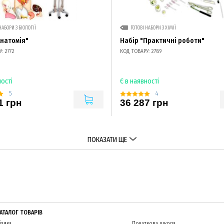
НАБОРИ З БІОЛОГІЇ
ГОТОВІ НАБОРИ З ХІМІЇ
Анатомія"
Набір "Практичні роботи"
: 2772
КОД ТОВАРУ: 2789
ності
Є в наявності
5
4
1 грн
36 287 грн
ПОКАЗАТИ ЩЕ
АТАЛОГ ТОВАРІВ
ізика
Початкова школа