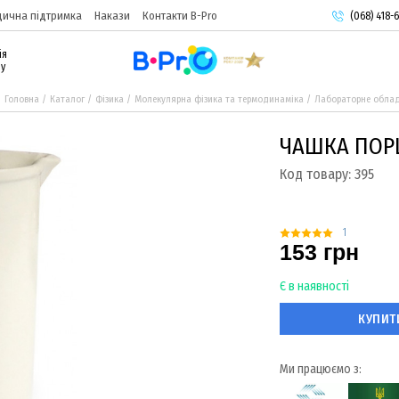
ична підтримка
Накази
Контакти B-Pro
(068) 418-6
(093) 974-
ія
(095) 987-
ру
Головна
Каталог
Фізика
Молекулярна фізика та термодинаміка
Лабораторне обла
ЧАШКА ПОР
Код товару:
395
1
153 грн
Є в наявності
КУПИТ
Ми працюємо з: