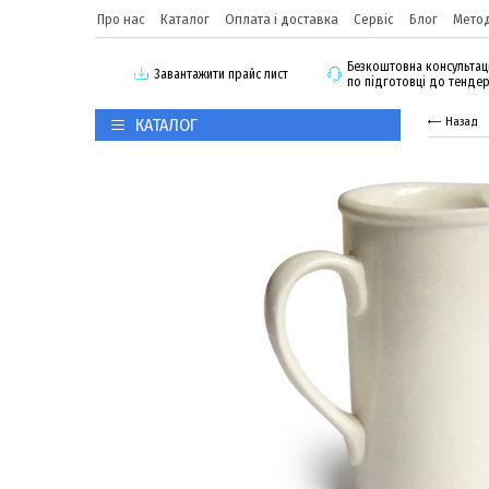
Про нас
Каталог
Оплата і доставка
Сервіс
Блог
Метод
Безкоштовна консультац
3авантажити прайс лист
по підготовці до тенде
КАТАЛОГ
Назад