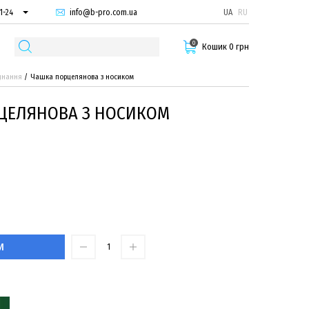
info@b-pro.com.ua
UA
RU
1-24
66-94
0
29-55
Кошик 0 грн
днання
Чашка порцелянова з носиком
ЦЕЛЯНОВА З НОСИКОМ
И