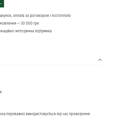
ахунок, оплата за договором і постоплата
амовлення — 30 000 грн
маційно-методична підтримка
к.
она переважно використовується під час проведення