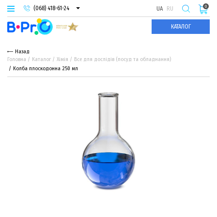
0
(068) 418-61-24
UA
RU
(093) 974-66-94
КАТАЛОГ
(095) 987-29-55
Назад
Головна
Каталог
Хімія
Все для дослідів (посуд та обладнання)
Колба плоскодонна 250 мл