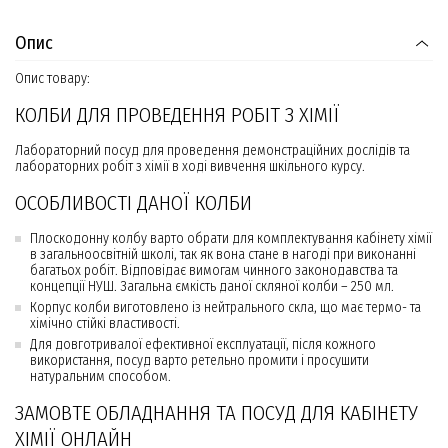
Опис
Опис товару:
КОЛБИ ДЛЯ ПРОВЕДЕННЯ РОБІТ З ХІМІЇ
Лабораторний посуд для проведення демонстраційних дослідів та
лабораторних робіт з хімії в ході вивчення шкільного курсу.
ОСОБЛИВОСТІ ДАНОЇ КОЛБИ
Плоскодонну колбу варто обрати для комплектування кабінету хімії
в загальноосвітній школі, так як вона стане в нагоді при виконанні
багатьох робіт. Відповідає вимогам чинного законодавства та
концепції НУШ. Загальна ємкість даної скляної колби – 250 мл.
Корпус колби виготовлено із нейтрального скла, що має термо- та
хімічно стійкі властивості.
Для довготривалої ефективної експлуатації, після кожного
використання, посуд варто ретельно промити і просушити
натуральним способом.
ЗАМОВТЕ ОБЛАДНАННЯ ТА ПОСУД ДЛЯ КАБІНЕТУ
ХІМІЇ ОНЛАЙН