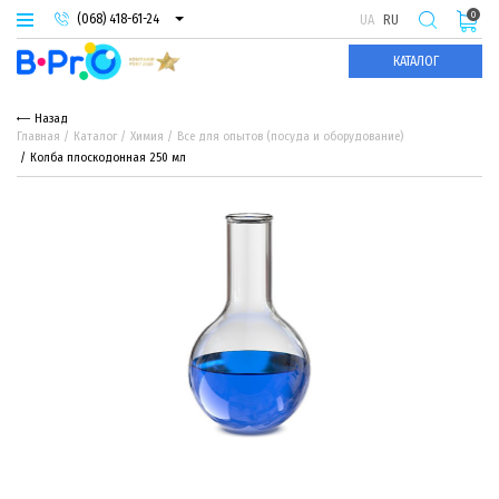
0
(068) 418-61-24
UA
RU
(093) 974-66-94
КАТАЛОГ
(095) 987-29-55
Назад
Главная
Каталог
Химия
Все для опытов (посуда и оборудование)
Колба плоскодонная 250 мл