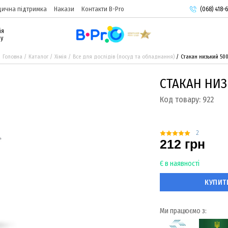
ична підтримка
Накази
Контакти B-Pro
(068) 418-6
(093) 974-
ія
(095) 987-
ру
Головна
Каталог
Хімія
Все для дослідів (посуд та обладнання)
Стакан низький 50
СТАКАН НИЗ
Код товару:
922
2
212 грн
Є в наявності
КУПИТ
Ми працюємо з: