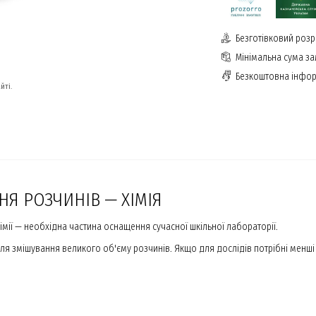
Безготівковий розр
Мінімальна сума з
Безкоштовна інфор
йті.
Я РОЗЧИНІВ — ХІМІЯ
імії — необхідна частина оснащення сучасної шкільної лабораторії.
для змішування великого об'єму розчинів. Якщо для дослідів потрібні менші 