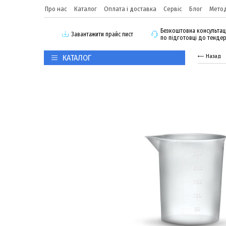
Про нас
Каталог
Оплата і доставка
Сервіс
Блог
Метод
Безкоштовна консультац
3авантажити прайс лист
по підготовці до тенде
КАТАЛОГ
Назад