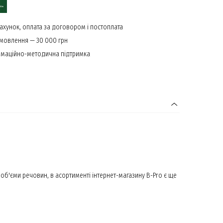
ахунок, оплата за договором і постоплата
амовлення — 30 000 грн
маційно-методична підтримка
об'єми речовин, в асортименті інтернет-магазину B-Pro є ще