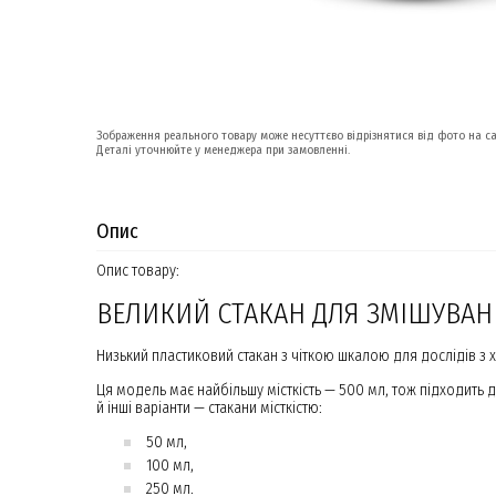
Зображення реального товару може несуттєво відрізнятися від фото на са
Деталі уточнюйте у менеджера при замовленні.
Опис
Опис товару:
ВЕЛИКИЙ СТАКАН ДЛЯ ЗМІШУВАНН
Низький пластиковий стакан з чіткою шкалою для дослідів з х
Ця модель має найбільшу місткість — 500 мл, тож підходить 
й інші варіанти — стакани місткістю:
50 мл,
100 мл,
250 мл.