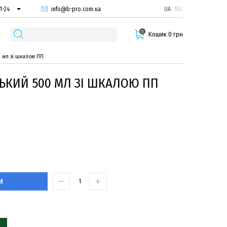
info@b-pro.com.ua
UA
RU
1-24
66-94
0
29-55
Кошик 0 грн
0 мл зі шкалою ПП
ЬКИЙ 500 МЛ ЗІ ШКАЛОЮ ПП
И