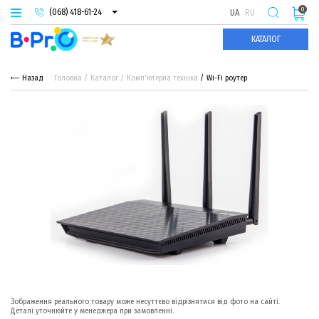
0
(068) 418-61-24
UA
RU
(093) 974-66-94
КАТАЛОГ
(095) 987-29-55
Назад
Головна
Каталог
Комп'ютерна техніка
Wi-Fi роутер
Зображення реального товару може несуттєво відрізнятися від фото на сайті.
Деталі уточнюйте у менеджера при замовленні.