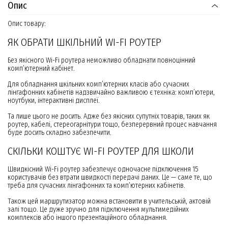
Опис
Опис товару:
ЯК ОБРАТИ ШКІЛЬНИЙ WI-FI РОУТЕР
Без якісного Wi-Fi роутера неможливо обладнати повноцінний
комп’ютерний кабінет.
Для обладнання шкільних комп’ютерних класів або сучасних
лінгафонних кабінетів надзвичайно важливою є техніка: комп’ютери,
ноутбуки, інтерактивні дисплеї.
Та лише цього не досить. Адже без якісних супутніх товарів, таких як
роутер, кабелі, стереогарнітури тощо, безперервний процес навчання
буде досить складно забезпечити.
СКІЛЬКИ КОШТУЄ WI-FI РОУТЕР ДЛЯ ШКОЛИ
Швидкісний Wi-Fi роутер забезпечує одночасне підключення 15
користувачів без втрати швидкості передачі даних. Це — саме те, що
треба для сучасних лінгафонних та комп’ютерних кабінетів.
Також цей маршрутизатор можна встановити в учительській, актовій
залі тощо. Це дуже зручно для підключення мультимедійних
комплексів або іншого презентаційного обладнання.