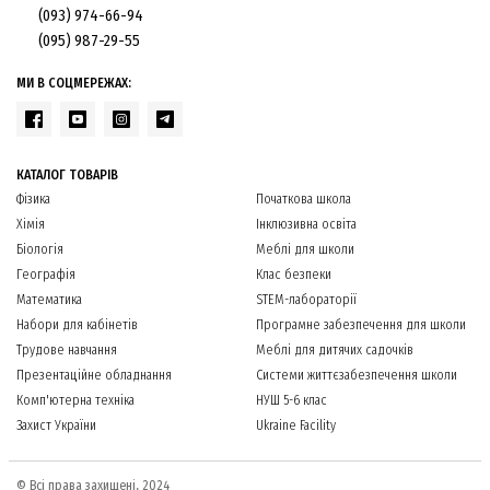
(093) 974-66-94
(095) 987-29-55
МИ В СОЦМЕРЕЖАХ:
КАТАЛОГ ТОВАРІВ
Фізика
Початкова школа
Хімія
Інклюзивна освіта
Біологія
Меблі для школи
Географія
Клас безпеки
Математика
STEM-лабораторії
Набори для кабінетів
Програмне забезпечення для школи
Трудове навчання
Меблі для дитячих садочків
Презентаційне обладнання
Системи життєзабезпечення школи
Комп'ютерна техніка
НУШ 5-6 клас
Захист України
Ukraine Facility
© Всі права захищені, 2024