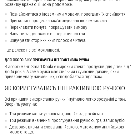
розвитку вражаючі. Вона допоможе:
Познайомитися з іноземними мовами, полегшити їх сприйняття
Прискорити процес запам’ятовування іноземних слів
Перекладати почуте, покращувати вимову
Навчати за допомогою інтерактивної гри
Озвучувати сторінки книг голосом читача.
І це далеко не всі можливості.
ДЛЯ ЯКОГО ВІКУ ПРИЗНАЧЕНА ІНТЕРАКТИВНА РУЧКА
В асортименті Smart Koala є широкий спектр продуктів для дітей від 1
до 14 років. А сама ручка має стильний і сучасний дизайн, який і
приверне увагу найменших, і сподобається підліткам.
ЯК КОРИСТУВАТИСЬ ІНТЕРАКТИВНОЮ РУЧКОЮ
Всі принципи використання ручки інтуїтивно легко зрозумілі дітям.
Зверніть увагу на:
Три режими мови: українська, англійська, російська.
Три режими вивчення: прослухування ручкою, гра, запис аудіо.
Дозволяє вивчати слова англійською, математику англійською
мовою тощо.