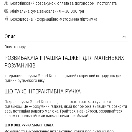
Безготівковий розрахунок, оплата за договором і постоплата
Мінімальна сума замовлення — 30 000 грн
Безкоштовна інформаційно-методична підтримка
Опис
Опис товару:
РОЗВИВАЮЧА ІГРАШКА ГАДЖЕТ ДЛЯ МАЛЕНЬКИХ
РОЗУМНИКІВ
Інтерактивна ручка Smart Koala — цікавий і корисний подарунок для
дитини будь-якого віку!
ЩО ТАКЕ ІНТЕРАКТИВНА РУЧКА
Яскрава ручка Smart Koala — це не просто іграшка з сучасним
дизайном. Це — розумний гаджет, який допоможе виявити та розкрити
весь потенціал вашого малюка. Грайтеся, навчайтеся, розвивайтеся
разом із інноваційними навчальними засобами!
ЩО МОЖЕ РУЧКА SMART KOALA
Можливості використання інтерактивної ручки для дитячих ігор і