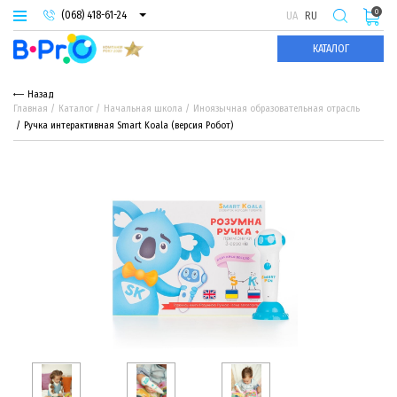
0
(068) 418-61-24
UA
RU
(093) 974-66-94
КАТАЛОГ
(095) 987-29-55
Назад
Главная
Каталог
Начальная школа
Иноязычная образовательная отрасль
Ручка интерактивная Smart Koala (версия Робот)