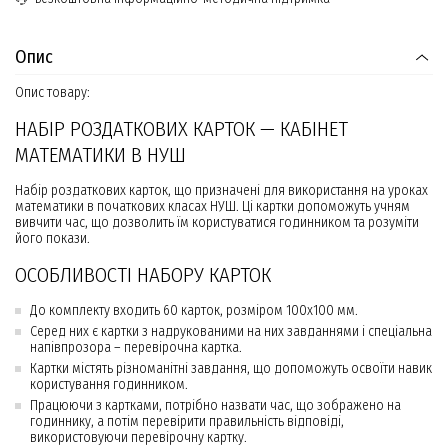
Опис
Опис товару:
НАБІР РОЗДАТКОВИХ КАРТОК — КАБІНЕТ
МАТЕМАТИКИ В НУШ
Набір роздаткових карток, що призначені для використання на уроках
математики в початкових класах НУШ. Ці картки допоможуть учням
вивчити час, що дозволить їм користуватися годинником та розуміти
його покази.
ОСОБЛИВОСТІ НАБОРУ КАРТОК
До комплекту входить 60 карток, розміром 100х100 мм.
Серед них є картки з надрукованими на них завданнями і спеціальна
напівпрозора – перевірочна картка.
Картки містять різноманітні завдання, що допоможуть освоїти навик
користування годинником.
Працюючи з картками, потрібно назвати час, що зображено на
годиннику, а потім перевірити правильність відповіді,
використовуючи перевірочну картку.