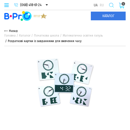
0
(068) 418-61-24
UA
RU
(093) 974-66-94
КАТАЛОГ
(095) 987-29-55
Назад
Головна
Каталог
Початкова школа
Математична освітня галузь
Роздаткові картки із завданнями для вивчення часу