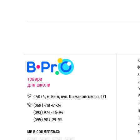
К
Ф
Х
товари
Б
для школи
Г
М
04074, м. Київ, вул. Шимановського, 2/1
Н
(068) 418-61-24
Т
(093) 974-66-94
П
(095) 987-29-55
К
МИ В СОЦМЕРЕЖАХ:
З