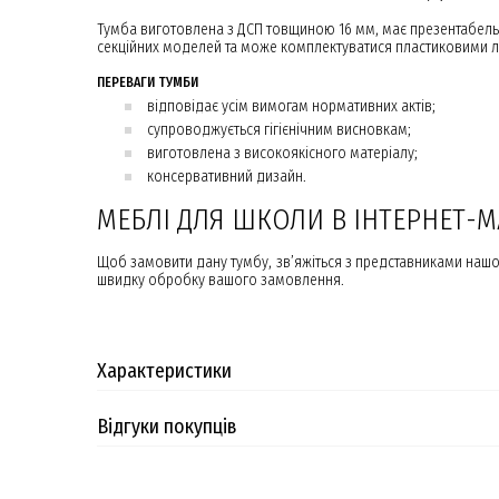
Тумба виготовлена з ДСП товщиною 16 мм, має презентабельни
секційних моделей та може комплектуватися пластиковими л
ПЕРЕВАГИ ТУМБИ
відповідає усім вимогам нормативних актів;
супроводжується гігієнічним висновкам;
виготовлена з високоякісного матеріалу;
консервативний дизайн.
МЕБЛІ ДЛЯ ШКОЛИ В ІНТЕРНЕТ-М
Щоб замовити дану тумбу, зв’яжіться з представниками нашо
швидку обробку вашого замовлення.
Характеристики
Відгуки покупців