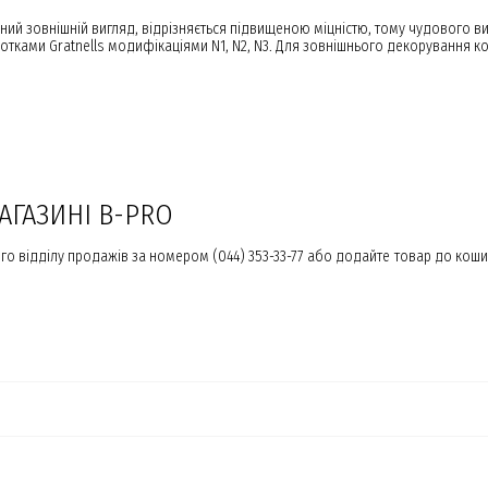
й зовнішній вигляд, відрізняється підвищеною міцністю, тому чудового вит
отками Gratnells модифікаціями N1, N2, N3. Для зовнішнього декорування 
АГАЗИНІ B-PRO
го відділу продажів за номером (044) 353-33-77 або додайте товар до коши