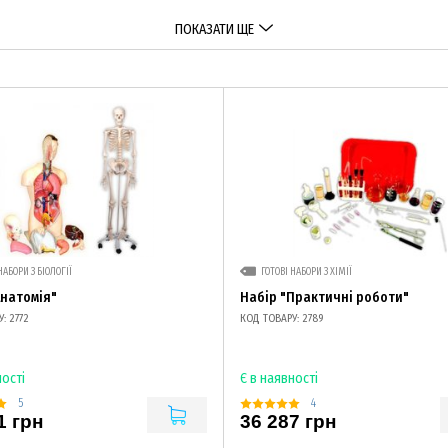
ПОКАЗАТИ ЩЕ
НАБОРИ З БІОЛОГІЇ
ГОТОВІ НАБОРИ З ХІМІЇ
Анатомія"
Набір "Практичні роботи"
: 2772
КОД ТОВАРУ: 2789
ності
Є в наявності
5
4
1 грн
36 287 грн