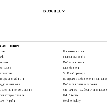
ПОКАЗАТИ ЩЕ
АТАЛОГ ТОВАРІВ
ізика
Початкова школа
імія
Інклюзивна освіта
іологія
Меблі для школи
еографія
Клас безпеки
атематика
STEM-лабораторії
абори для кабінетів
Програмне забезпечення для шко
рудове навчання
Меблі для дитячих садочків
резентаційне обладнання
Системи життєзабезпечення школи
омп'ютерна техніка
НУШ 5-6 клас
ахист України
Ukraine Facility