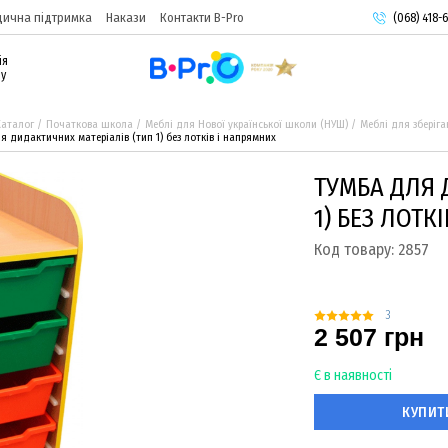
ична підтримка
Накази
Контакти B-Pro
(068) 418-6
(093) 974-
ія
(095) 987-
ру
Каталог
Початкова школа
Меблі для Нової української школи (НУШ)
Меблі для зберіг
я дидактичних матеріалів (тип 1) без лотків і напрямних
ТУМБА ДЛЯ 
1) БЕЗ ЛОТК
Код товару:
2857
3
2 507 грн
Є в наявності
КУПИТ