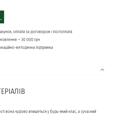
ахунок, оплата за договором і постоплата
амовлення — 30 000 грн
маційно-методична підтримка
ЕРІАЛІВ
ті вона чудово впишеться у будь-який клас, а сучасний