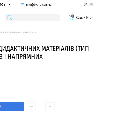
info@b-pro.com.ua
UA
RU
1-24
66-94
0
29-55
Кошик 0 грн
ання дидактичних матеріалів
ДИДАКТИЧНИХ МАТЕРІАЛІВ (ТИП
ІВ І НАПРЯМНИХ
И