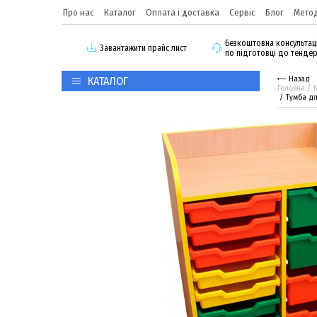
Про нас
Каталог
Оплата і доставка
Сервіс
Блог
Метод
Безкоштовна консультац
3авантажити прайс лист
по підготовці до тенде
КАТАЛОГ
Назад
Головна
Тумба дл