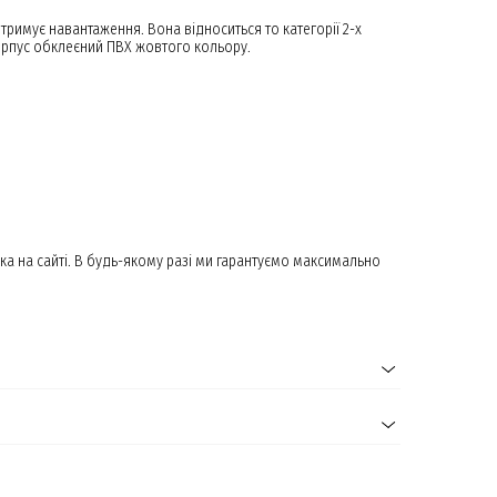
римує навантаження. Вона відноситься то категорії 2-х
корпус обклеєний ПВХ жовтого кольору.
ка на сайті. В будь-якому разі ми гарантуємо максимально