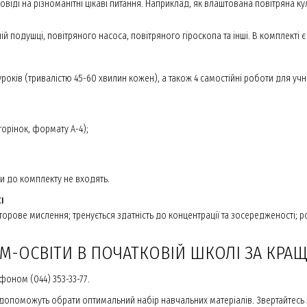
віді на різноманітні цікаві питання. Наприклад, як влаштована повітряна к
ій подушці, повітряного насоса, повітряного гіроскопа та інші. В комплекті
ів (тривалістю 45-60 хвилин кожен), а також 4 самостійні роботи для учні
орінок, формату А-4);
ни до комплекту не входять.
І
ове мислення; тренується здатність до концентрації та зосередженості; розв
EM-ОСВІТИ В ПОЧАТКОВІЙ ШКОЛІ ЗА КРА
фоном (044) 353-33-77.
допоможуть обрати оптимальний набір навчальних матеріалів. Звертайтесь з