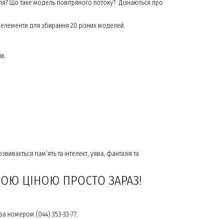
уля? Що таке модель повітряного потоку? Дізнаються про
 є елементи для збирання 20 різних моделей.
в.
ивається пам’ять та інтелект, уява, фантазія та
ЩОЮ ЦІНОЮ ПРОСТО ЗАРАЗ!
а номером (044) 353-33-77.