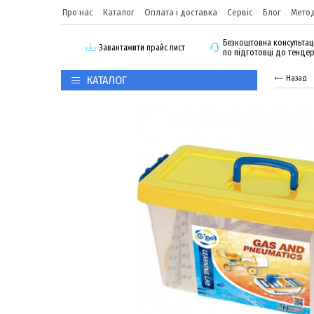
Про нас
Каталог
Оплата і доставка
Сервіс
Блог
Метод
Безкоштовна консультац
3авантажити прайс лист
по підготовці до тенде
КАТАЛОГ
Назад