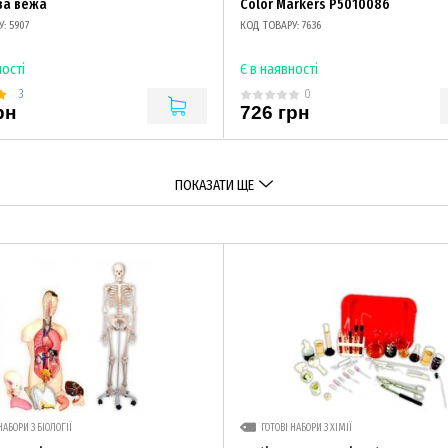
ва вежа
Color Markers P5010086
: 5907
КОД ТОВАРУ: 7636
ності
Є в наявності
3
0
рн
726 грн
ПОКАЗАТИ ЩЕ
НАБОРИ З БІОЛОГІЇ
ГОТОВІ НАБОРИ З ХІМІЇ