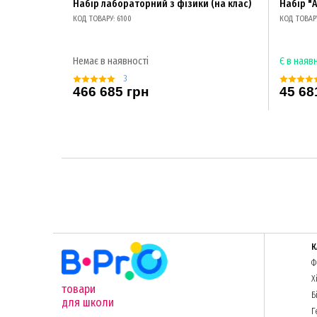
Набір лабораторний з фізики (на клас)
Набір "
КОД ТОВАРУ: 6100
КОД ТОВАРУ
Немає в наявності
Є в наяв
3
466 685 грн
45 68
К
Ф
Х
товари
Б
для школи
Г