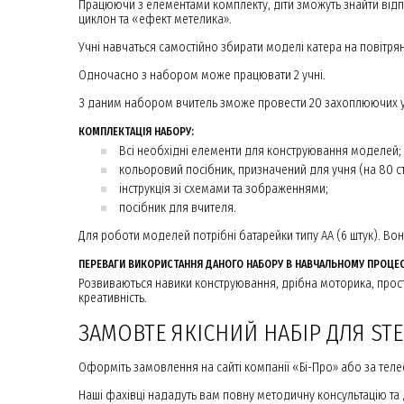
Працюючи з елементами комплекту, діти зможуть знайти відпо
циклон та «ефект метелика».
Учні навчаться самостійно збирати моделі катера на повітрян
Одночасно з набором може працювати 2 учні.
З даним набором вчитель зможе провести 20 захоплюючих урок
КОМПЛЕКТАЦІЯ НАБОРУ:
Всі необхідні елементи для конструювання моделей;
кольоровий посібник, призначений для учня (на 80 ст
інструкція зі схемами та зображеннями;
посібник для вчителя.
Для роботи моделей потрібні батарейки типу АА (6 штук). Во
ПЕРЕВАГИ ВИКОРИСТАННЯ ДАНОГО НАБОРУ В НАВЧАЛЬНОМУ ПРОЦЕС
Розвиваються навики конструювання, дрібна моторика, простор
креативність.
ЗАМОВТЕ ЯКІСНИЙ НАБІР ДЛЯ ST
Оформіть замовлення на сайті компанії «Бі-Про» або за теле
Наші фахівці нададуть вам повну методичну консультацію та 