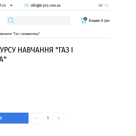
info@b-pro.com.ua
UA
RU
1-24
66-94
0
29-55
Кошик 0 грн
авчання "Газ і пневматика"
УРСУ НАВЧАННЯ "ГАЗ І
А"
И