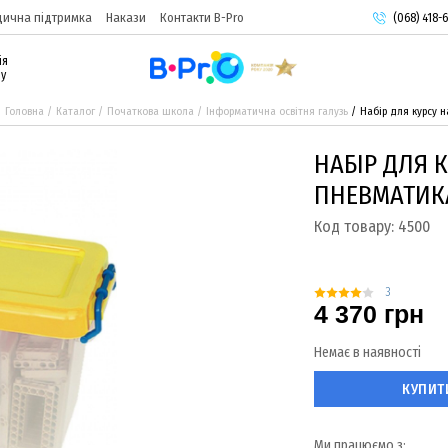
ична підтримка
Накази
Контакти B-Pro
(068) 418-6
(093) 974-
ія
(095) 987-
ру
Головна
Каталог
Початкова школа
Інформатична освітня галузь
Набір для курсу н
НАБІР ДЛЯ К
ПНЕВМАТИК
Код товару:
4500
3
4 370 грн
Немає в наявності
КУПИТ
Ми працюємо з: