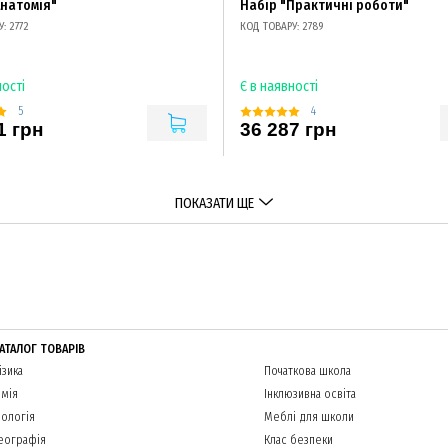
Анатомія"
Набір "Практичні роботи"
: 2772
КОД ТОВАРУ: 2789
ності
Є в наявності
5
4
1 грн
36 287 грн
ПОКАЗАТИ ЩЕ
АТАЛОГ ТОВАРІВ
ізика
Початкова школа
імія
Інклюзивна освіта
іологія
Меблі для школи
еографія
Клас безпеки