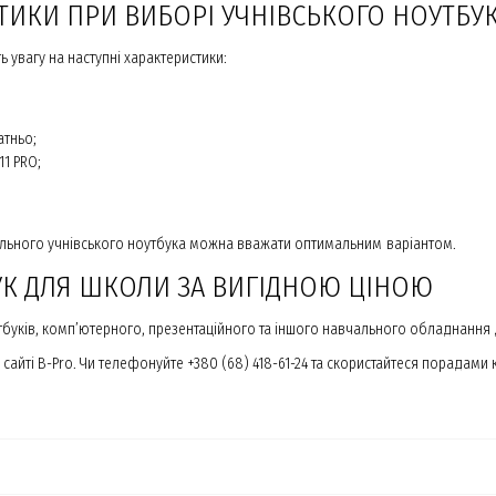
ТИКИ ПРИ ВИБОРІ УЧНІВСЬКОГО НОУТБУ
ь увагу на наступні характеристики:
атньо;
1 PRO;
ільного учнівського ноутбука можна вважати оптимальним варіантом.
УК ДЛЯ ШКОЛИ ЗА ВИГІДНОЮ ЦІНОЮ
утбуків, комп’ютерного, презентаційного та іншого навчального обладнання 
айті B-Pro. Чи телефонуйте +380 (68) 418-61-24 та скористайтеся порадами