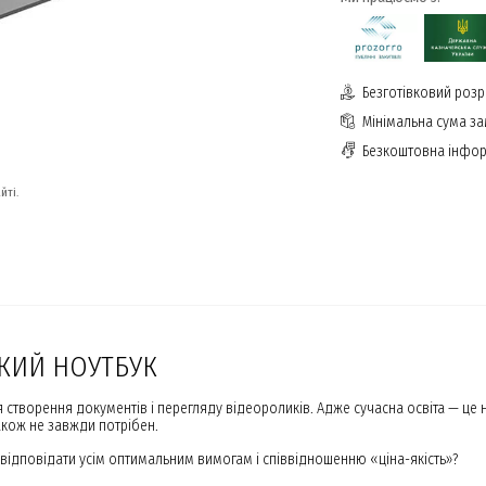
Безготівковий розр
Мінімальна сума з
Безкоштовна інфор
йті.
ЬКИЙ НОУТБУК
 створення документів і перегляду відеороликів. Адже сучасна освіта — це
акож не завжди потрібен.
відповідати усім оптимальним вимогам і співвідношенню «ціна-якість»?