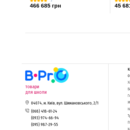
3
466 685 грн
45 68
К
Ф
Х
товари
Б
для школи
Г
М
04074, м. Київ, вул. Шимановського, 2/1
Н
(068) 418-61-24
Т
(093) 974-66-94
П
(095) 987-29-55
К