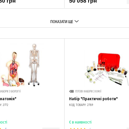
80 грн
50 058 грн
ПОКАЗАТИ ЩЕ
НАБОРИ З БІОЛОГІЇ
ГОТОВІ НАБОРИ З ХІМІЇ
Анатомія"
Набір "Практичні роботи"
: 2772
КОД ТОВАРУ: 2789
ності
Є в наявності