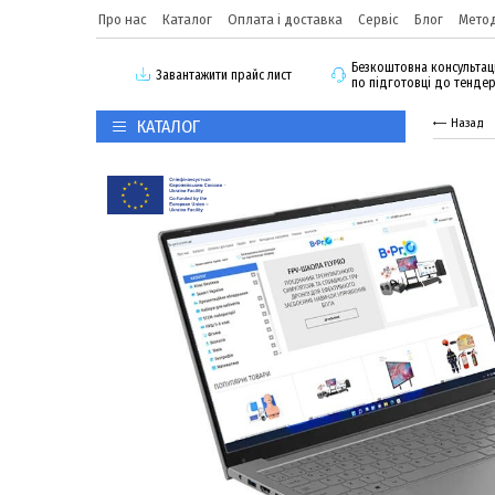
Про нас
Каталог
Оплата і доставка
Сервіс
Блог
Метод
Безкоштовна консультац
3авантажити прайс лист
по підготовці до тенде
КАТАЛОГ
Назад