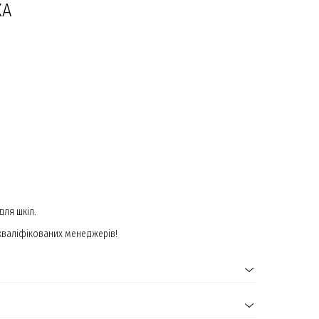
КА
для шкіл.
 кваліфікованих менеджерів!