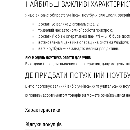
НАЙБІЛЬШ ВАЖЛИВІ ХАРАКТЕРИС
Якщо ви саме обираєте учнівські ноутбуки для школи, зверніт
достатньо велика діагональ екрану;
тривалий час автономної роботи пристрою;
достатній об’єм оперативної пам’яті — 8 Гб буде дост
встановлена ліцензійна операційна система Windows 1
вага ноутбука — не занадто велика для дитини.
ЯКУ МОДЕЛЬ НОУТБУКА ОБРАТИ ДЛЯ УЧНІВ
Виходячи із вищезазначених характеристик, дану модель шк
ДЕ ПРИДБАТИ ПОТУЖНИЙ НОУТБ
B-Pro пропонує великий вибір учнівських та учительських но
Із повним асортиментом товарів ви можете ознайомитися на с
Характеристики
Відгуки покупців