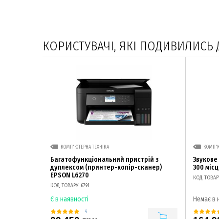
КОРИСТУВАЧІ, ЯКІ ПОДИВИЛИСЬ 
КОМП'ЮТЕРНА ТЕХНІКА
КОМП'Ю
Багатофункціональний пристрій з
Звукове
дуплексом (принтер-копір-сканер)
300 місц
EPSON L6270
КОД ТОВАРУ
КОД ТОВАРУ: 6791
Є в наявності
Немає в 
4