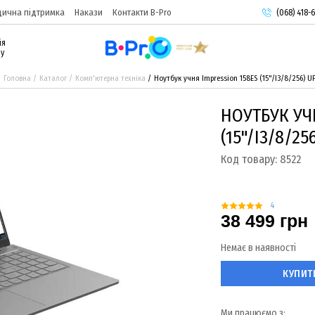
ична підтримка
Накази
Контакти B-Pro
(068) 418-6
(093) 974-
ія
(095) 987-
ру
Головна
Каталог
Комп'ютерна техніка
Ноутбук учня Impression 158ES (15"/I3/8/256) U
НОУТБУК УЧ
(15"/I3/8/25
Код товару:
8522
4
38 499 грн
Немає в наявності
КУПИТ
Ми працюємо з: