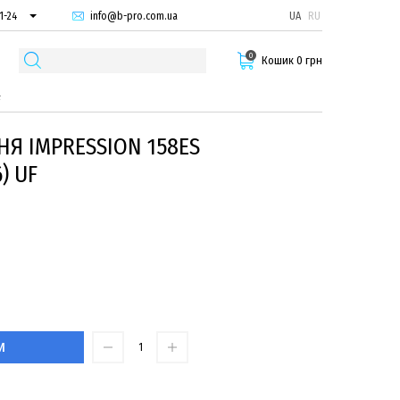
info@b-pro.com.ua
UA
RU
1-24
66-94
0
29-55
Кошик 0 грн
F
НЯ IMPRESSION 158ES
6) UF
И