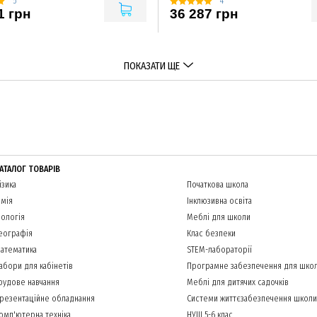
5
4
1 грн
36 287 грн
ПОКАЗАТИ ЩЕ
АТАЛОГ ТОВАРІВ
ізика
Початкова школа
імія
Інклюзивна освіта
іологія
Меблі для школи
еографія
Клас безпеки
атематика
STEM-лабораторії
абори для кабінетів
Програмне забезпечення для шко
рудове навчання
Меблі для дитячих садочків
резентаційне обладнання
Системи життєзабезпечення школи
омп'ютерна техніка
НУШ 5-6 клас