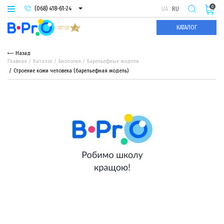
0
(068) 418-61-24
UA
RU
(093) 974-66-94
КАТАЛОГ
(095) 987-29-55
Назад
Главная
Каталог
Биология
Барельефные модели
Строение кожи человека (барельефная модель)