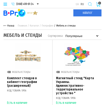
0
(068) 418-61-24
UA
RU
(093) 974-66-94
КАТАЛОГ
(095) 987-29-55
Назад
Главная
Каталог
География
Мебель и стенды
МЕБЕЛЬ И СТЕНДЫ
Сортировка:
МЕБЕЛЬ И СТЕНДЫ
МЕБЕЛЬ И СТЕНДЫ
Комплект стендов в
Магнитный стенд "Карта
кабинет географии
Украины.
(расширенный)
Административно-
территориальное
КОД ТОВАРА: 5956
устройство "
КОД ТОВАРА: 5958
Есть в наличие
Есть в наличие