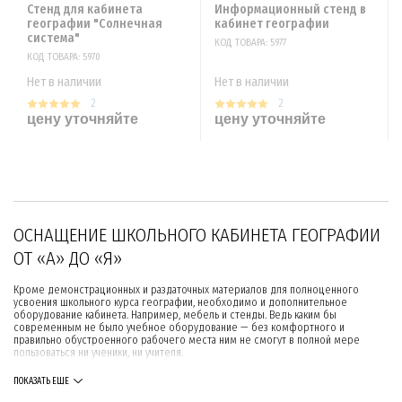
Стенд для кабинета
Информационный стенд в
географии "Солнечная
кабинет географии
система"
КОД ТОВАРА: 5977
КОД ТОВАРА: 5970
Нет в наличии
Нет в наличии
2
2
цену уточняйте
цену уточняйте
ОСНАЩЕНИЕ ШКОЛЬНОГО КАБИНЕТА ГЕОГРАФИИ
ОТ «А» ДО «Я»
Кроме демонстрационных и раздаточных материалов для полноценного
усвоения школьного курса географии, необходимо и дополнительное
оборудование кабинета. Например, мебель и стенды. Ведь каким бы
современным не было учебное оборудование — без комфортного и
правильно обустроенного рабочего места ним не смогут в полной мере
пользоваться ни ученики, ни учителя.
КАК ВЫБРАТЬ МЕБЕЛЬ ДЛЯ ШКОЛЬНЫХ
ПОКАЗАТЬ ЕЩЕ