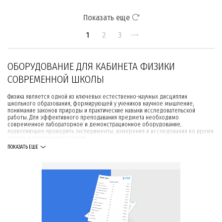
Показать еще
1
2
3
ОБОРУДОВАНИЕ ДЛЯ КАБИНЕТА ФИЗИКИ
СОВРЕМЕННОЙ ШКОЛЫ
Физика является одной из ключевых естественно-научных дисциплин
школьного образования, формирующей у учеников научное мышление,
понимание законов природы и практические навыки исследовательской
работы. Для эффективного преподавания предмета необходимо
современное лабораторное и демонстрационное оборудование,
позволяющее проводить эксперименты, измерения и исследования во время
уроков и практических занятий.
ПОКАЗАТЬ ЕЩЕ
В этом разделе представлено оборудование для оснащения учебных
кабинетов физики и лабораторий в образовательных учреждениях. Решения
могут использоваться для модернизации материально-технической базы
школы и реализации образовательных проектов в рамках государственных
программ, в том числе Ukraine Facility и субвенции «Новая украинская школа».
ЛАБОРАТОРНЫЕ ПРИБОРЫ И УЧЕБНЫЕ
КОМПЛЕКТЫ ПО ФИЗИКЕ