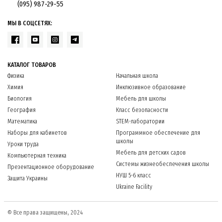
экспериментов;
(095) 987-29-55
повышать интерес школьников к естественным наукам;
интегрировать преподавание физики со STEM-образованием.
МЫ В СОЦСЕТЯХ:
Такое оборудование может использоваться как в обычных кабинетах физики,
так и в современных
STEM-лабораториях
и образовательных центрах.
ОБОРУДОВАНИЕ ДЛЯ ЗАКУПОК В РАМКАХ UKRAINE
КАТАЛОГ ТОВАРОВ
FACILITY
Физика
Начальная школа
Химия
Инклюзивное образование
Оборудование данной категории может применяться для реализации
образовательных проектов, финансируемых в рамках программы
Ukraine
Биология
Мебель для школы
Facility
, которая предусматривает модернизацию образовательной
География
Класс безопасности
инфраструктуры и обновление материально-технической базы учебных
заведений.
Математика
STEM-лаборатории
Компания Би-Про предлагает комплексные решения для оснащения кабинетов
Наборы для кабинетов
Программное обеспечение для
физики:
школы
Уроки труда
Мебель для детских садов
подбор лабораторного оборудования в соответствии с
Компьютерная техника
образовательными программами;
Системы жизнеобеспечения школы
Презентационное оборудование
НУШ 5-6 класс
формирование технических требований для закупок;
Защита Украины
Ukraine Facility
консультационную поддержку при реализации образовательных
проектов;
© Все права защищены, 2024
поставку сертифицированного учебного оборудования украинского