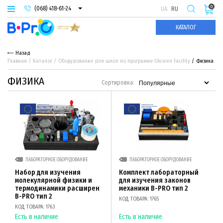
0
(068) 418-61-24
UA
RU
(093) 974-66-94
КАТАЛОГ
(095) 987-29-55
Назад
Главная
Каталог
Оборудование для школ по программе Ukraine Facility
Физика
ФИЗИКА
Сортировка:
ЛАБОРАТОРНОЕ ОБОРУДОВАНИЕ
ЛАБОРАТОРНОЕ ОБОРУДОВАНИЕ
Набор для изучения
Комплект лабораторный
молекулярной физики и
для изучения законов
термодинамики расширен
механики B-PRO тип 2
B-PRO тип 2
КОД ТОВАРА: 1765
КОД ТОВАРА: 1763
Есть в наличие
Есть в наличие