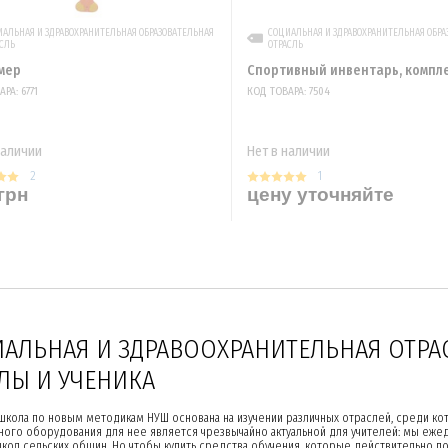
АЛЬНАЯ И ЗДРАВОХРАНИТЕЛЬНАЯ ОБРАЗОВАТЕЛЬНАЯ
СОЦИАЛЬНАЯ И ЗДРАВОХРАНИТЕЛЬНАЯ ОБРА
СЛЬ
ОТРАСЛЬ
мер
Спортивный инвентарь, компл
РА: 6771
КОД ТОВАРА: 7504
наличии
Нет в наличии
2
1
грн
цену уточняйте
АЛЬНАЯ И ЗДРАВООХРАНИТЕЛЬНАЯ ОТРАС
ЛЫ И УЧЕНИКА
 школа по новым методикам НУШ основана на изучении различных отраслей, среди к
ого оборудования для нее является чрезвычайно актуальной для учителей: мы ежедн
кол сельских общин. Но чтобы купить средства обучения, которые действительно п