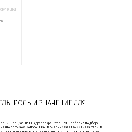
ЗОВАТЕЛЬНАЯ
ект
ЛЬ: РОЛЬ И ЗНАЧЕНИЕ ДЛЯ
оторых — социальная и здравоохранительная. Проблема подбора
евно получаем вопросы как из учебных заведений Киева, так и из
омогут школьникам в освоении этой отрасли, прежде всего нужно