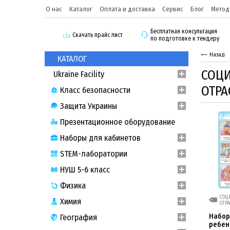
О нас
Каталог
Оплата и доставка
Сервис
Блог
Метод
Бесплатная консультация
Скачать прайс лист
по подготовке к тендеру
Назад
КАТАЛОГ
СОЦИ
Ukraine Facility
ОТРА
Класс безопасности
Защита Украины
Презентационное оборудование
Наборы для кабинетов
STEM-лаборатории
НУШ 5-6 класс
Физика
СОЦИ
Химия
ОТРА
Набор
География
ребен