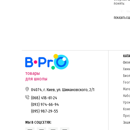
понять:
Ч
ПОКАЗАТЬ Е
К
ЧТО 
Цель изуч
если ребе
оценивает
КАТ
ЧЕМУ ДОЛ
Физи
Итак, соц
Хим
товары
О
Биол
для школы
П
Гео
У
Мате
04074, г. Киев, ул. Шимановского, 2/1
И
Набо
(068) 418-61-24
М
о
Урок
(093) 974-66-94
З
Комп
(095) 987-29-55
ПОМОЩЬ В
Пре
Вышеупомя
МЫ В СОЦСЕТЯХ:
Защи
здравоохра