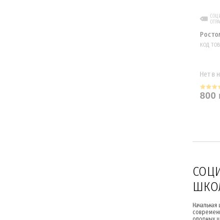
СОЦИ
ОТРА
Росто
КОД ТОВА
Нет в 
800 
СОЦИ
ШКО
Начальная
современн
опорных ш