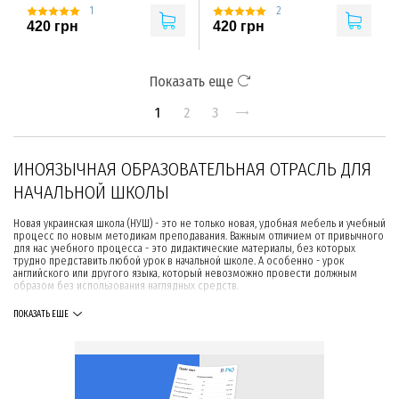
1
2
420 грн
420 грн
Показать еще
1
2
3
ИНОЯЗЫЧНАЯ ОБРАЗОВАТЕЛЬНАЯ ОТРАСЛЬ ДЛЯ
НАЧАЛЬНОЙ ШКОЛЫ
Новая украинская школа (НУШ) - это не только новая, удобная мебель и учебный
процесс по новым методикам преподавания. Важным отличием от привычного
для нас учебного процесса - это дидактические материалы, без которых
трудно представить любой урок в начальной школе. А особенно - урок
английского или другого языка, который невозможно провести должным
образом без использования наглядных средств.
КАКИЕ УЧЕБНЫЕ СРЕДСТВА НУЖНЫ ДЛЯ
ПОКАЗАТЬ ЕЩЕ
ИЗУЧЕНИЯ ИНОСТРАННЫХ ЯЗЫКОВ
В нашем интернет-магазине можно купить учебные товары и технику для
любой образовательной отрасли НУШ, в том числе - и иноязычной. Это те
дидактические материалы, книги и интерактивные учебные средства, с