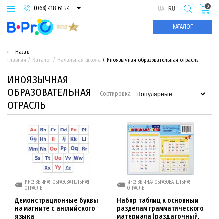
0
(068) 418-61-24
UA
RU
(093) 974-66-94
КАТАЛОГ
(095) 987-29-55
Назад
Главная
Каталог
Начальная школа
Иноязычная образовательная отрасль
ИНОЯЗЫЧНАЯ
ОБРАЗОВАТЕЛЬНАЯ
Сортировка:
ОТРАСЛЬ
ИНОЯЗЫЧНАЯ ОБРАЗОВАТЕЛЬНАЯ
ИНОЯЗЫЧНАЯ ОБРАЗОВАТЕЛЬНАЯ
ОТРАСЛЬ
ОТРАСЛЬ
Демонстрационные буквы
Набор таблиц к основным
на магните с английского
разделам грамматического
языка
материала (раздаточный,