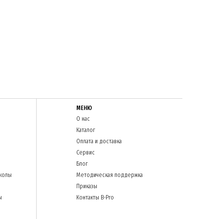
ца.
ра еще специальный детский турник и горка. Кстати, эта горка
я выполнения упражнений на пресс.
ти в пользовании и препятствование возможных травм.
вестибулярный аппарат, опорно-двигательную систему, улучшить
игровых и спортивных площадках должны проводиться под
те B-Pro. Предоставляем все необходимые консультации по
МЕНЮ
О нас
Каталог
Оплата и доставка
Сервис
Блог
колы
Методическая поддержка
Приказы
ы
Контакты B-Pro