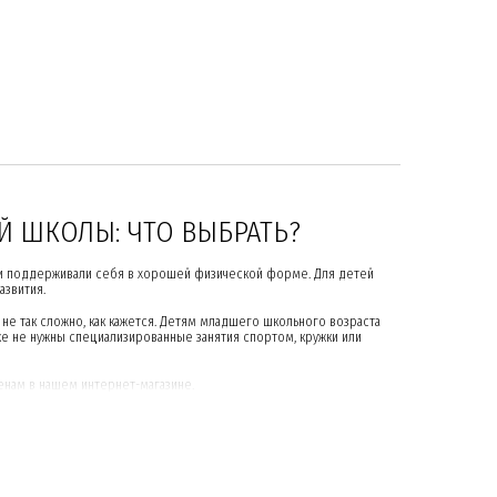
 ШКОЛЫ: ЧТО ВЫБРАТЬ?
ики поддерживали себя в хорошей физической форме. Для детей
звития.
не так сложно, как кажется. Детям младшего школьного возраста
же не нужны специализированные занятия спортом, кружки или
енам в нашем интернет-магазине.
ЛОК В ШКОЛЕ
гаем предоставлять детям свободно пользоваться спортивно-