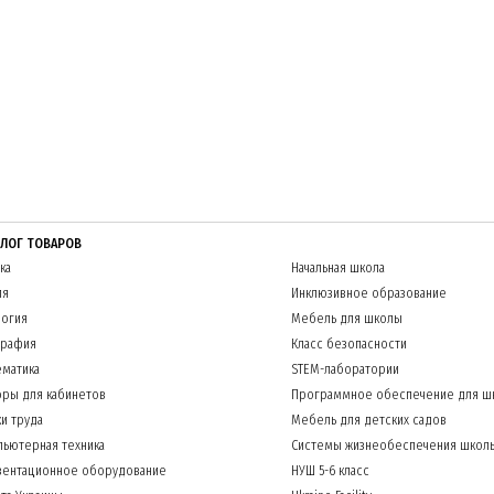
азовый:
спортивный уголок с веревочным набором канат, веревочная лестница, коль
асширенный:
полный комплект спортивного снаряжения, где кроме веревочного набо
ожет использоваться и на занятиях по физкультуре для старших учеников: служить дл
нта изготовлены из натурального дерева, специально обработанного для безопаснос
е упражнения на таких спортивных комплексах помогают детям укрепить иммунитет, 
е и снизить утомляемость. Помните, что независимо от возраста детей, занятия ни 
ем взрослых.
те все необходимое для обустройства школ и дошкольных учебных заведений на сай
чебных товаров, звоните!
АЛОГ ТОВАРОВ
ка
Начальная школа
ия
Инклюзивное образование
огия
Мебель для школы
графия
Класс безопасности
матика
STEM-лаборатории
ры для кабинетов
Программное обеспечение для ш
и труда
Мебель для детских садов
ьютерная техника
Системы жизнеобеспечения школ
зентационное оборудование
НУШ 5-6 класс