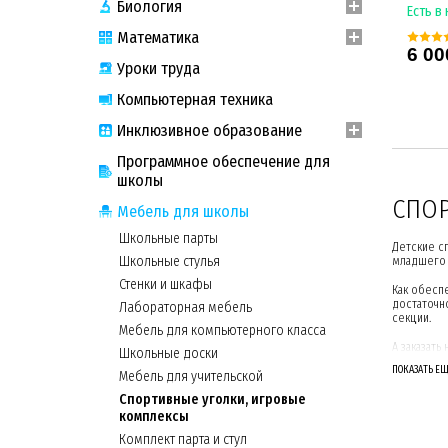
Биология
Есть в
Математика
6 00
Уроки труда
Компьютерная техника
Инклюзивное образование
Программное обеспечение для
школы
СПОР
Мебель для школы
Школьные парты
Детские с
Школьные стулья
младшего 
Стенки и шкафы
Как обесп
достаточн
Лабораторная мебель
секции.
Мебель для компьютерного класса
А заказат
Школьные доски
ПОКАЗАТЬ Е
Мебель для учительской
КАК 
Спортивные уголки, игровые
комплексы
Для подде
игровой пл
Комплект парта и стул