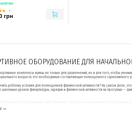
 наличие
4
0 грн
ТИВНОЕ ОБОРУДОВАНИЕ ДЛЯ НАЧАЛЬНОЙ
портивные комплексы нужны не только для развлечений, но и для того, чтобы учен
школьного возраста это необходимая составляющая полноценного гармоничного ра
ечить ребенку условия для полноценной физической активности? На самом деле, это 
о школьных уроков физкультуры, зарядки и физической активности на прогулках — да
ь необходимое оборудование для обучения, спорта и веселья можно по доступным ц
ЩЕ
ОБУСТРОИТЬ ДЕТСКИЙ СПОРТИВНЫЙ УГО
ржания достаточного уровня активности, во время школьных перерывов мы предла
ощадкой. Вот несколько советов, как его оборудовать: