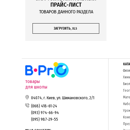
Б
ПРАЙС-ЛИСТ
Р
ТОВАРОВ ДАННОГО РАЗДЕЛА
м
Оба вариа
ЗАГРУЗИТЬ,
XLS
Регулярны
настроени
наблюдени
Заказывай
подбору у
КАТ
Физи
Хим
товары
Биол
для школы
Гео
Мате
04074, г. Киев, ул. Шимановского, 2/1
Набо
(068) 418-61-24
Урок
(093) 974-66-94
Комп
(095) 987-29-55
Пре