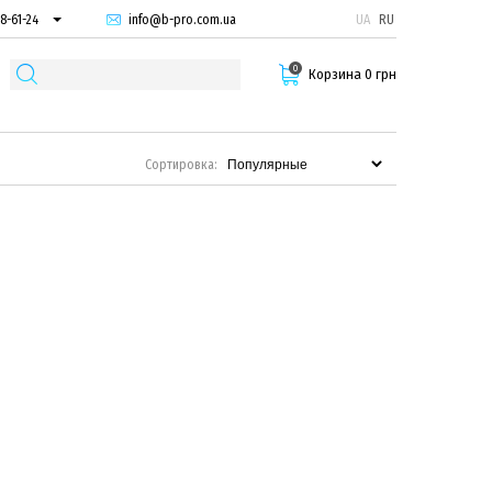
info@b-pro.com.ua
UA
RU
8-61-24
74-66-94
0
87-29-55
Корзина 0 грн
Сортировка: