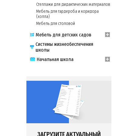
Стеллажи для дидактических материалов
С
Мебель для гардероба и коридора
К
с
(холла)
П
Мебель для столовой
уг
Т
Мебель для детских садов
ст
Системы жизнеобеспечения
И всегда 
крепления
школы
КАКОЙ МА
Начальная школа
Среди все
П
п
М
в
и
Д
ЧТО 
На сайте B
ЗАГРУЗИТЕ АКТУАЛЬНЫЙ