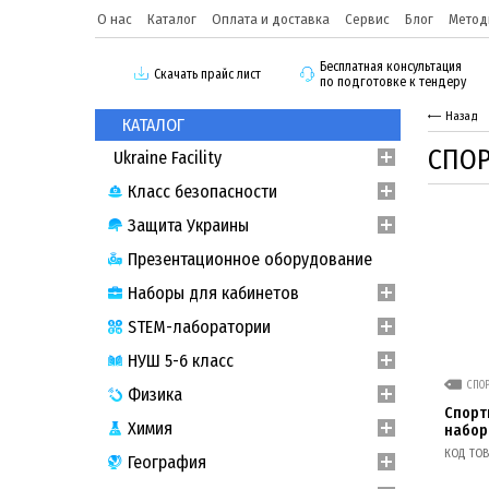
О нас
Каталог
Оплата и доставка
Сервис
Блог
Метод
Бесплатная консультация
Скачать прайс лист
по подготовке к тендеру
Назад
КАТАЛОГ
СПОР
Ukraine Facility
Класс безопасности
Защита Украины
Презентационное оборудование
Наборы для кабинетов
STEM-лаборатории
НУШ 5-6 класс
СПО
Физика
Спорт
Химия
набор
КОД ТОВА
География