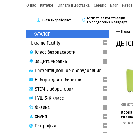
О нас
Каталог
Оплата и доставка
Сервис
Блог
Метод
Бесплатная консультация
Скачать прайс лист
по подготовке к тендеру
Назад
КАТАЛОГ
ДЕТС
Ukraine Facility
Класс безопасности
Защита Украины
Презентационное оборудование
Наборы для кабинетов
STEM-лаборатории
НУШ 5-6 класс
ДЕТ
Физика
Крова
Химия
спинк
КОД ТОВА
География