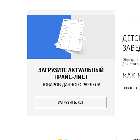
ДЕТС
ЗАВЕ
Обустройс
Для этого
ЗАГРУЗИТЕ АКТУАЛЬНЫЙ
КАК 
ПРАЙС-ЛИСТ
ТОВАРОВ ДАННОГО РАЗДЕЛА
Чтобы обс
ПОКАЗАТЬ Е
П
к
ЗАГРУЗИТЬ,
XLS
К
Б
КАКИЕ БЫ
В этой ка
больше вс