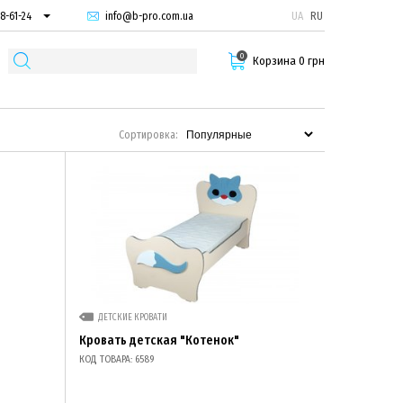
info@b-pro.com.ua
UA
RU
8-61-24
74-66-94
0
87-29-55
Корзина 0 грн
Сортировка:
ДЕТСКИЕ КРОВАТИ
Кровать детская "Котенок"
КОД ТОВАРА: 6589