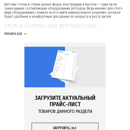
Детские столы и стулья разных форм, конструкции и высоты — едва ли не
самая важная составляющая оборудования детсадов. Ведь именно для этого
вида оборудования сложнее всего найти универсальное решение, которое
будет удобным и комфортным для разных по возрасту и росту детей.
СТУЛЬЯ И СТОЛЫ ДЛЯ ДЕТСКОГО САДА —
БОЛЬШОЙ ВЫБОР МЕБЕЛИ ПО ВЫГОДНЫМ
ПОКАЗАТЬ ЕЩЕ
ЦЕНАМ
В этой категории представлена только качественная мебель для
оборудования зоны обучения и творчества в соответствии с потребностями
дошкольного учебного заведения:
столы для детского сада,
детские стулья.
АССОРТИМЕНТ СТОЛИКОВ ДЛЯ ДЕТСКОГО САДА
Выбор столов для дошкольников очень большой. В нашем интернет-магазине
ЗАГРУЗИТЕ АКТУАЛЬНЫЙ
представлены наиболее популярные варианты формы столешницы:
ПРАЙС-ЛИСТ
квадратная;
ТОВАРОВ ДАННОГО РАЗДЕЛА
прямоугольная;
круглая;
трапециевидная;
ЗАГРУЗИТЬ,
XLS
шестиугольная.