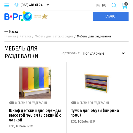
0
(068) 418-61-24
UA
RU
(093) 974-66-94
КАТАЛОГ
(095) 987-29-55
Назад
Главная
Каталог
Мебель для детских садов
Мебель для раздевалки
МЕБЕЛЬ ДЛЯ
Сортировка:
РАЗДЕВАЛКИ
МЕБЕЛЬ ДЛЯ РАЗДЕВАЛКИ
МЕБЕЛЬ ДЛЯ РАЗДЕВАЛКИ
Шкаф детский для одежды
Тумба для обуви (ширина
высотой 140 см (5 секций) с
1500)
лавкой
КОД ТОВАРА: 6637
КОД ТОВАРА: 6581