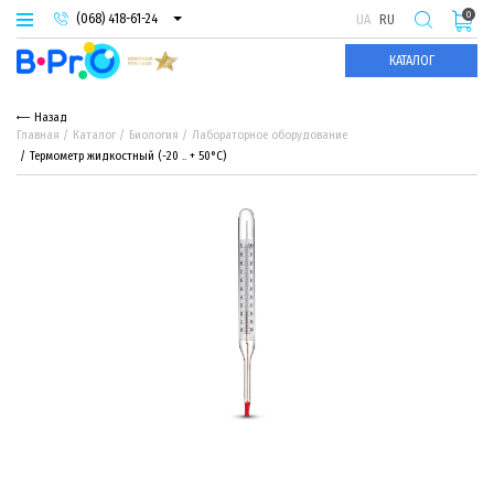
0
(068) 418-61-24
UA
RU
(093) 974-66-94
КАТАЛОГ
(095) 987-29-55
Назад
Главная
Каталог
Биология
Лабораторное оборудование
Термометр жидкостный (-20 .. + 50°С)