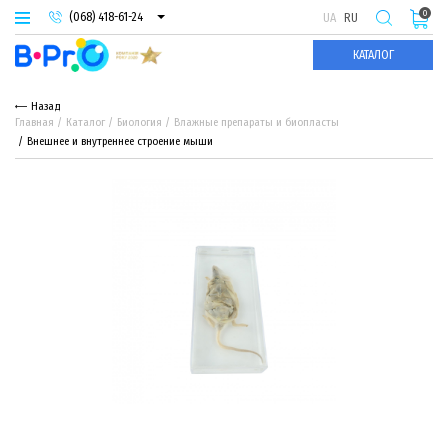
0
(068) 418-61-24
UA
RU
(093) 974-66-94
КАТАЛОГ
(095) 987-29-55
Назад
Главная
Каталог
Биология
Влажные препараты и биопласты
Внешнее и внутреннее строение мыши