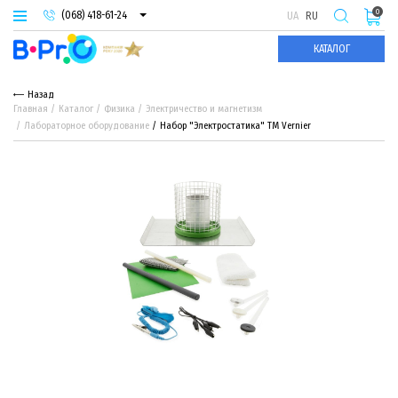
0
(068) 418-61-24
UA
RU
(093) 974-66-94
КАТАЛОГ
(095) 987-29-55
Назад
Главная
Каталог
Физика
Электричество и магнетизм
Лабораторное оборудование
Набор "Электростатика" TM Vernier