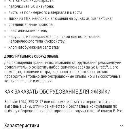
клетка и цилиндр Фарадея;
палочки из ПВХ и нейлона;
листы из полимерного материала и шерсти;
диски из ПВХ, нейлона и алюминия на ручках из диэлектрика;
соединительные провода;
пластина-заземлитель;
наруччя с металлической пластиной для подключения
человеческого тела к устройству;
хлопчатобумажная салфетка.
ДОПОЛНИТЕЛЬНОЕ ОБОРУДОВАНИЕ
Для расширения границ использования оборудования рекомендуем
дополнительно оснастить набор датчиком заряда Go Direct®. С его
помощью, в отличии от традиционного электроскопа, можно
проводить не только демонстрационные опыты, но и высокоточные
количественные измерения.
КАК ЗАКАЗАТЬ ОБОРУДОВАНИЕ ДЛЯ ФИЗИКИ
Звоните (044) 353-33-77 или оформите заказ в интернет-магазине —
выгодные цены, отличное качество и бесплатные консультации по
выбору оборудования гарантированно получит каждый клиент B-Pro!
Характеристики