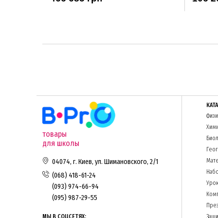
КАТ
Физи
Хим
товары
Биол
для школы
Гео
Мате
04074, г. Киев, ул. Шимановского, 2/1
Набо
(068) 418-61-24
Урок
(093) 974-66-94
Комп
(095) 987-29-55
Пре
МЫ В СОЦСЕТЯХ:
Защи