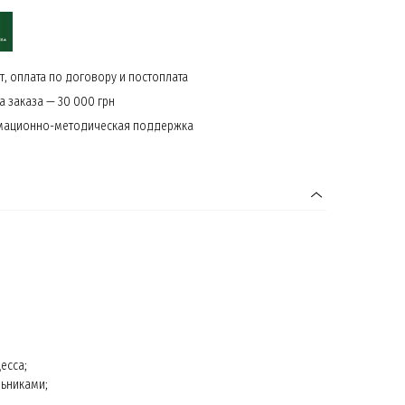
, оплата по договору и постоплата
 заказа — 30 000 грн
мационно-методическая поддержка
есса;
льниками;