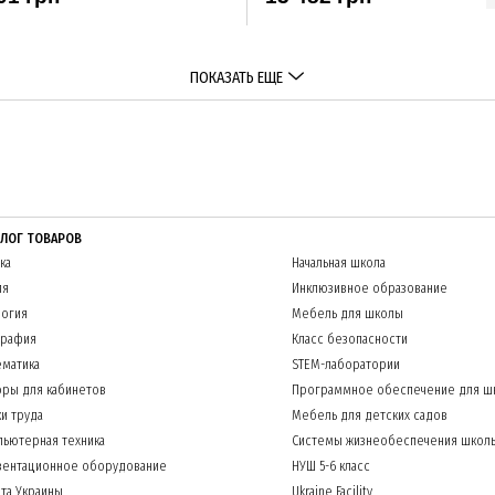
ПОКАЗАТЬ ЕЩЕ
АЛОГ ТОВАРОВ
ка
Начальная школа
ия
Инклюзивное образование
огия
Мебель для школы
графия
Класс безопасности
матика
STEM-лаборатории
ры для кабинетов
Программное обеспечение для ш
и труда
Мебель для детских садов
ьютерная техника
Системы жизнеобеспечения школ
зентационное оборудование
НУШ 5-6 класс
та Украины
Ukraine Facility