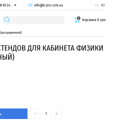
info@b-pro.com.ua
UA
RU
8-61-24
74-66-94
0
87-29-55
Корзина 0 грн
 (расширенный)
СТЕНДОВ ДЛЯ КАБИНЕТА ФИЗИКИ
НЫЙ)
Ь